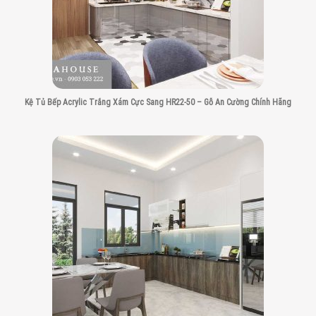
Kệ Tủ Bếp Acrylic Trắng Xám Cực Sang HR22-50 – Gỗ An Cường Chính Hãng