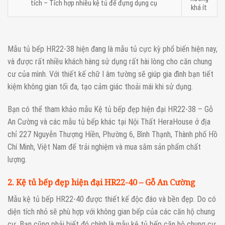
tích – Tích hợp nhiều kệ tủ để đựng dụng cụ
khá ít
Mẫu tủ bếp HR22-38 hiện đang là mẫu tủ cực kỳ phổ biến hiện nay,
và được rất nhiều khách hàng sử dụng rất hài lòng cho căn chung
cư của mình. Với thiết kế chữ I âm tường sẽ giúp gia đình bạn tiết
kiệm không gian tối đa, tạo cảm giác thoải mái khi sử dụng.
Bạn có thể tham khảo mẫu Kệ tủ bếp đẹp hiện đại HR22-38 – Gỗ
An Cường và các mẫu tủ bếp khác tại Nội Thất HeraHouse ở địa
chỉ 227 Nguyễn Thượng Hiền, Phường 6, Bình Thạnh, Thành phố Hồ
Chí Minh, Việt Nam để trải nghiệm và mua sắm sản phẩm chất
lượng.
2. Kệ tủ bếp đẹp hiện đại HR22-40 – Gỗ An Cường
Mẫu kệ tủ bếp HR22-40 được thiết kế độc đáo và bền đẹp. Do có
diện tích nhỏ sẽ phù hợp với không gian bếp của các căn hộ chung
cư. Bạn cũng phải biết đó chính là mẫu kệ tủ bếp căn hộ chung cư