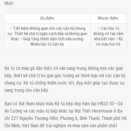
Nhất
Ưu điểm
Nhược điểm
– Tiết kiệm không gian cho các căn hộ chung
– Các hộc tủ
cư- Thiết kế chữ U ngăn cách bếp và không gian
không có tay cầm
khác – Giúp tăng thêm diện tích nấu nướng-
khá bất tiện – Kệ
Nhiều hộc tủ tiện lợi
có màu hơi tối
Kệ tủ có màu gỗ đặc biệt, có vân sang trọng, không kén các gian
bếp, thiết kế chữ U bo gọn góc tường sẽ thích hợp với các căn hộ
chung cư. Kệ tủ chống thấm nước tốt, đẹp mắt giúp tạo được sự
sang trọng cho căn bếp.
Bạn có thể tham khảo mẫu Kệ tủ bếp đẹp hiện đại HR22-35– Gỗ
An Cường và các mẫu tủ bếp khác tại Nội Thất HeraHouse ở địa
chỉ 227 Nguyễn Thượng Hiền, Phường 6, Bình Thạnh, Thành phố Hồ
Chí Minh, Việt Nam để trải nghiệm và mua sắm sản phẩm chất