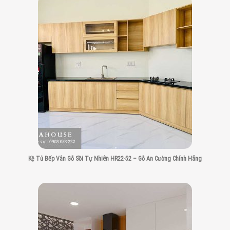
Kệ Tủ Bếp Vân Gỗ Sồi Tự Nhiên HR22-52 – Gỗ An Cường Chính Hãng