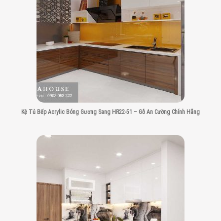
Kệ Tủ Bếp Acrylic Bóng Gương Sang HR22-51 – Gỗ An Cường Chính Hãng