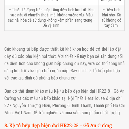
– Thiết kế đụng trần giúp tăng diện tích lưu trữ- Khu
– Diện tích
vực nấu di chuyển thoải mái không vướng víu- Màu
khá nhỏ- Kệ
sắc hài hòa dễ sử dụng không kém phần sang trọng –
tủ không có
Dễ vệ sinh
tay cầm
Các khoang tủ bếp được thiết kế khá khoa học để có thể lắp đặt
đầy đủ các phụ kiện nội thất. Với thiết kế này bạn sẽ tận dụng tối
đa diện tích cho không gian bếp chung cư này, vừa có thể tăng khả
năng lưu trữ vừa giúp bếp ngăn nắp. Đây chính là tủ bếp phù hợp
với các gia đình có phòng bếp chung cư.
Bạn có thể tham khảo mẫu Kệ tủ bếp đẹp hiện đại HR22-8– Gỗ An
Cường và các mẫu tủ bếp khác tại Nội Thất HeraHouse ở địa chỉ
227 Nguyễn Thượng Hiền, Phường 6, Bình Thạnh, Thành phố Hồ Chí
Minh, Việt Nam để trải nghiệm và mua sắm sản phẩm chất lượng.
8. Kệ tủ bếp đẹp hiện đại HR22-25 – Gỗ An Cường