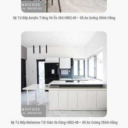
Kệ Tủ Bếp Acrylic Trắng Và Óc Chó HR22-49 – Gỗ An Cường Chính Hãng
Kệ Tủ Bếp Melamine Tối Giản Ưa Dùng HR22-48 – Gỗ An Cường Chính Hãng