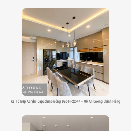
Kệ Tủ Bếp Acrylic Capuchino Bóng Đẹp HR22-47 – Gỗ An Cường Chính Hãng