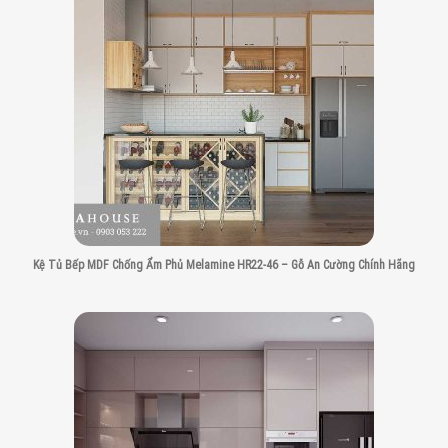
Kệ Tủ Bếp MDF Chống Ẩm Phủ Melamine HR22-46 – Gỗ An Cường Chính Hãng