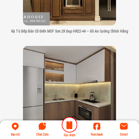
Kệ Tủ Bếp Bán Cổ Điển MDF Sơn 2K Đẹp HR22-44 – Gỗ An Cường Chính Hãng
Địa chỉ
Chat Zalo
Faecbook
Email
Gọi điện