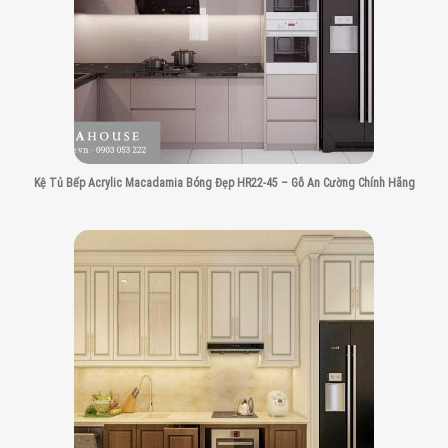
Kệ Tủ Bếp Acrylic Macadamia Bóng Đẹp HR22-45 – Gỗ An Cường Chính Hãng