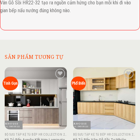
Vân Gỗ Sồi HR22-32 tạo ra nguồn cảm hứng cho bạn mỗi khi đi vào
gian bếp nấu nướng đúng không nào.
SẢN PHẨM TƯƠNG TỰ
Add to
Add to
Tinh Gọn
Phổ Biến
wishlist
wishlist
BỘ SƯU TẬP KỆ TỦ BẾP HR COLLECTION 2022
BỘ SƯU TẬP KỆ TỦ BẾP HR COLLECTION 2022
Kệ Tủ Bếp Acrylic Kết Hợp Laminate
Kệ Tủ Bếp Vân Gỗ Sồi Tự Nhiên