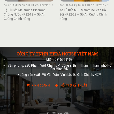
BỘ SƯU TẬP KỆ TỦ BẾP HR COLLECTION 2022
BỘ SƯU TẬP KỆ TỦ BẾP HR COLLECTION 2022
Kệ Tủ Bếp Melamine Picomat
Kệ Tủ Bếp MDF Melamine Vân Gỗ
Chống Nước HR22-13 – Gỗ An
Sồi HR22-28 – Gỗ An Cường Chính
Cường Chính Hãng
Hãng
CÔNG TY TNHH HERA HOUSE VIỆT NAM
MST: 0315569103
Văn phòng: 28C Phạm Viết Chánh, Phường 9, Bình Thạnh, Thành phố Hồ
Chí Minh, VN
Xưởng sản xuất: Võ Vân Văn, Vĩnh Lộc B, Bình Chánh, HCM
KINH DOANH
HỖ TRỢ KỸ THUẬT