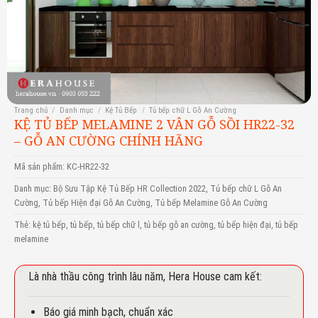
Trang chủ
/
Danh mục
/
Kệ Tủ Bếp
/
Tủ bếp chữ L Gỗ An Cường
KỆ TỦ BẾP MELAMINE 2 VÂN GỖ SỒI HR22-32
– GỖ AN CƯỜNG CHÍNH HÃNG
Mã sản phẩm:
KC-HR22-32
Danh mục:
Bộ Sưu Tập Kệ Tủ Bếp HR Collection 2022
,
Tủ bếp chữ L Gỗ An
Cường
,
Tủ bếp Hiện đại Gỗ An Cường
,
Tủ bếp Melamine Gỗ An Cường
Thẻ:
kệ tủ bếp
,
tủ bếp
,
tủ bếp chữ l
,
tủ bếp gỗ an cường
,
tủ bếp hiện đại
,
tủ bếp
melamine
Là nhà thầu công trình lâu năm, Hera House cam kết:
Báo giá minh bạch, chuẩn xác