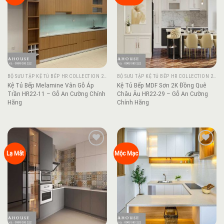
wishlist
wishlist
BỘ SƯU TẬP KỆ TỦ BẾP HR COLLECTION 2022
BỘ SƯU TẬP KỆ TỦ BẾP HR COLLECTION 2022
Kệ Tủ Bếp Melamine Vân Gỗ Áp
Kệ Tủ Bếp MDF Sơn 2K Đồng Quê
Trần HR22-11 – Gỗ An Cường Chính
Châu Âu HR22-29 – Gỗ An Cường
Hãng
Chính Hãng
Add to
Add to
Lạ Mắt
Mộc Mạc
wishlist
wishlist