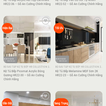
HR22-36 – Gỗ An Cường Chính Hãng
HR22-52 – Gỗ An Cường Chính Hãng
Add to
Add to
Hiện Đại
Tối Ưu
wishlist
wishlist
BỘ SƯU TẬP KỆ TỦ BẾP HR COLLECTION 2022
BỘ SƯU TẬP KỆ TỦ BẾP HR COLLECTION 2022
Kệ Tủ Bếp Picomat Acrylic Bóng
Kệ Tủ Bếp Melamine MDF Sơn 2K
Gương HR22-30 – Gỗ An Cường
HR22-23 – Gỗ An Cường Chính Hãng
Chính Hãng
Add to
Add to
Gần Gũi
Sang Trọng