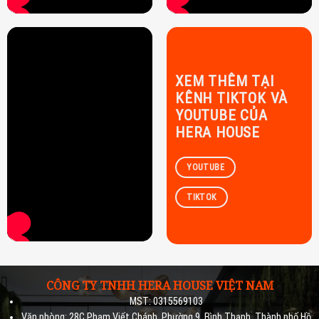
XEM THÊM TẠI
KÊNH TIKTOK VÀ
YOUTUBE CỦA
HERA HOUSE
YOUTUBE
TIKTOK
CÔNG TY TNHH HERA HOUSE VIỆT NAM
MST: 0315569103
Văn phòng: 28C Phạm Viết Chánh, Phường 9, Bình Thạnh, Thành phố Hồ