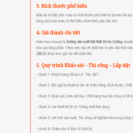
3. Kích thước phổ biến
Mẫu kệ tủ bếp chữ I này có kích thước phổ biến từ 2m-4m dài tuy 
hàng mà hoàn toàn có thể điều chỉnh theo yêu cầu nhé.
4. Giá thành chi tiết
Hiện Hera House là
Xưởng sản xuất Nội thất Gỗ An Cường
chuyên
báo giá từng phần 1 theo yêu cầu về chất liệu và yêu cầu tính nă
222
để được báo giá chi tiết nhất nhé.
5. Quy trình Khảo sát – Thi công – Lắp đặt
– Bước 1: Khách hàng để lại LH: Tên, SĐT
– Bước 2: Đội ngũ kỹ thuật tư vấn về: Kiểu dáng, Kích thước, Chất 
– Bước 3: Khảo sát, Xem vật liệu, Chốt hạng mục thi công & HĐ k
– Bước 4: Lên thiết kế 3D và Thống nhất Nội dung
– Bước 5: Lên lịch sản xuất, Thi công và Nghiệm thu trong vòng 
– Bước 6: Chăm sóc & Bảo trì định kỳ