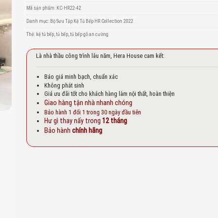
to
Mã sản phẩm:
KC-HR22-42
st
Danh mục:
Bộ Sưu Tập Kệ Tủ Bếp HR Collection 2022
Thẻ:
kệ tủ bếp
,
tủ bếp
,
tủ bếp gỗ an cường
Là nhà thầu công trình lâu năm, Hera House cam kết:
Báo giá minh bạch, chuẩn xác
Không phát sinh
Giá ưu đãi tốt cho khách hàng làm nội thất, hoàn thiện
Giao hàng tận nhà nhanh chóng
Bảo hành 1 đổi 1 trong 30 ngày đầu tiên
Hư gì thay nấy trong
12 tháng
Bảo hành
chính hãng