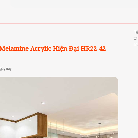
Tủ
từ
nh
elamine Acrylic Hiện Đại HR22-42
ngày nay