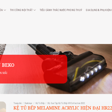
CỬA
THI CÔNG NỘI THẤT
TIỂU CẢNH THÁC NƯỚC PHONG THUỶ
GIA DỤNG & PHỤ KIỆN
 BEKO
ẾN MÃI
Trang chủ
/
Danh mục
/
Kệ Tủ Bếp
/
Bộ Sưu Tập Kệ Tủ Bếp HR Collection 2022
KỆ TỦ BẾP MELAMINE ACRYLIC HIỆN ĐẠI HR2