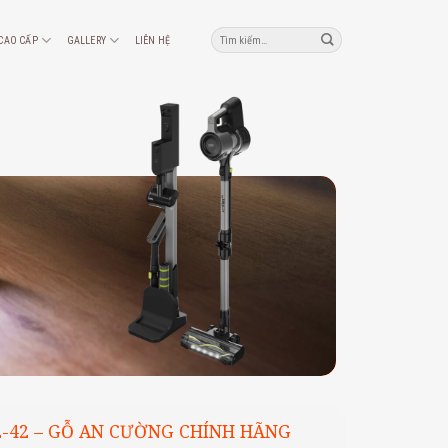
Tìm
 CAO CẤP
GALLERY
LIÊN HỆ
kiếm:
2-42 – GỖ AN CƯỜNG CHÍNH HÃNG