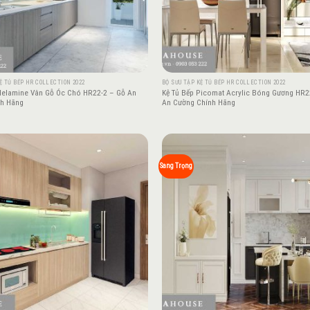
Ệ TỦ BẾP HR COLLECTION 2022
BỘ SƯU TẬP KỆ TỦ BẾP HR COLLECTION 2022
Melamine Vân Gỗ Óc Chó HR22-2 – Gỗ An
Kệ Tủ Bếp Picomat Acrylic Bóng Gương HR2
nh Hãng
An Cường Chính Hãng
Add to
Sang Trọng
wishlist