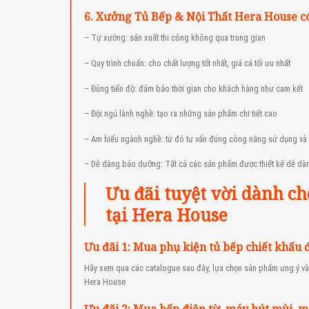
6. Xưởng Tủ Bếp & Nội Thất Hera House có
– Tự xưởng: sản xuất thi công không qua trung gian
– Quy trình chuẩn: cho chất lượng tốt nhất, giá cả tối ưu nhất
– Đúng tiến độ: đảm bảo thời gian cho khách hàng như cam kết
– Đội ngủ lành nghề: tạo ra những sản phẩm chi tiết cao
– Am hiểu ngành nghề: từ đó tư vấn đúng công năng sử dụng và 
– Dễ dàng bảo dưỡng: Tất cả các sản phẩm được thiết kế dễ dà
Ưu đãi tuyệt vời dành c
tại Hera House
Ưu đãi 1: Mua phụ kiện tủ bếp chiết khấu
Hãy xem qua các catalogue sau đây, lựa chọn sản phẩm ưng ý và 
Hera House
Ưu đãi 2: Mua bếp điện từ, máy hút mùi, 