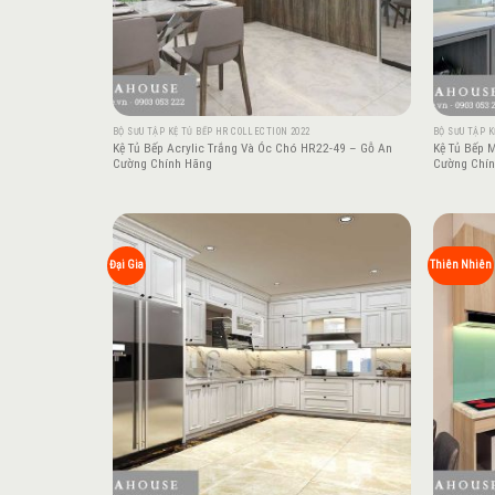
BỘ SƯU TẬP KỆ TỦ BẾP HR COLLECTION 2022
BỘ SƯU TẬP K
Kệ Tủ Bếp Acrylic Trắng Và Óc Chó HR22-49 – Gỗ An
Kệ Tủ Bếp 
Cường Chính Hãng
Cường Chí
Add to
Đại Gia
Thiên Nhiên
wishlist