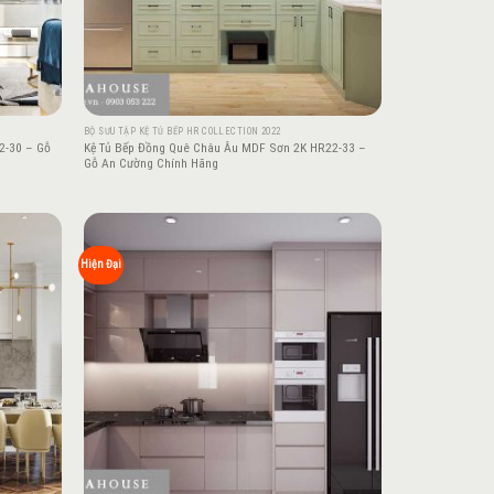
BỘ SƯU TẬP KỆ TỦ BẾP HR COLLECTION 2022
2-30 – Gỗ
Kệ Tủ Bếp Đồng Quê Châu Âu MDF Sơn 2K HR22-33 –
Gỗ An Cường Chính Hãng
Add to
Add to
Hiện Đại
wishlist
wishlist