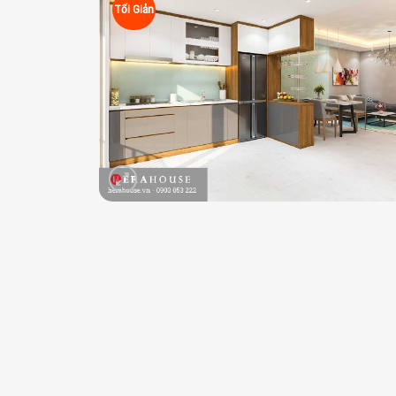
Tối Giản
Add 
wishli