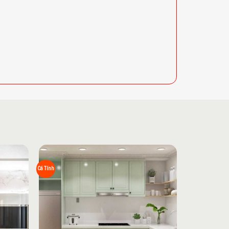
Add to
Add to
Cá Tính
wishlist
wishlist