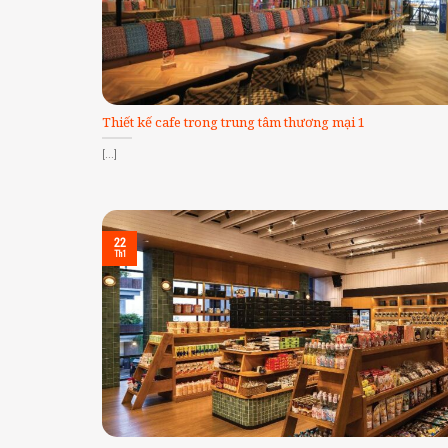
Thiết kế cafe trong trung tâm thương mại 1
[...]
22
Th1