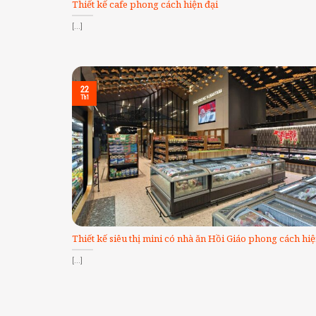
Thiết kế cafe phong cách hiện đại
[...]
22
Th1
Thiết kế siêu thị mini có nhà ăn Hồi Giáo phong cách hiệ
[...]