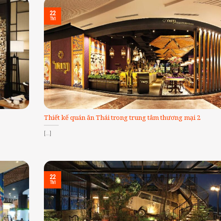
22
Th1
Thiết kế quán ăn Thái trong trung tâm thương mại 2
[...]
22
Th1