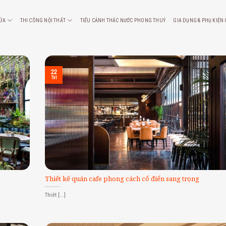
CỬA
THI CÔNG NỘI THẤT
TIỂU CẢNH THÁC NƯỚC PHONG THUỶ
GIA DỤNG & PHỤ KIỆN
22
Th1
Thiết kế quán cafe phong cách cổ điển sang trọng
Thiêt [...]