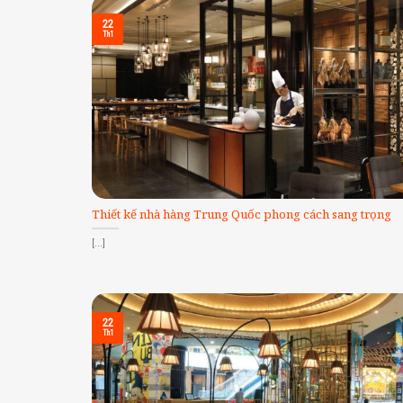
22
Th1
Thiết kế nhà hàng Trung Quốc phong cách sang trọng
[...]
22
Th1