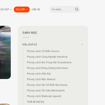
Tìm
 CAO CẤP
GALLERY
LIÊN HỆ
kiếm:
DANH MỤC
Mẫu thiết kế
Phong cách Cổ Điển Classic
Phong cách Công Nghiệp Industrial
Phong cách Địa Trung Hải Scandinavia
Phong cách Đông Dương Indochina
Phong cách Hiện Đại
Phong cách Mộc Natural
Phong cách Tân Cổ Điển Neoclassy
Phong cách Tối Giản Minimalism
Phong cách Wabisabi japandi
Thiết kế biệt thự