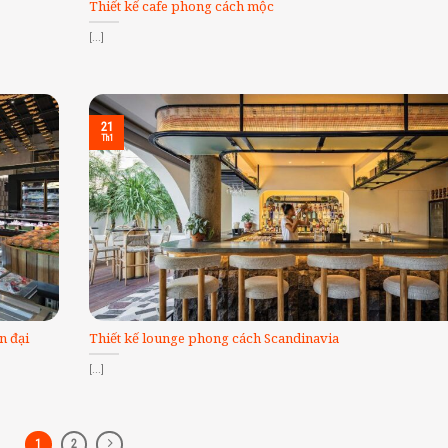
Thiết kế cafe phong cách mộc
[...]
21
Th1
n đại
Thiết kế lounge phong cách Scandinavia
[...]
1
2