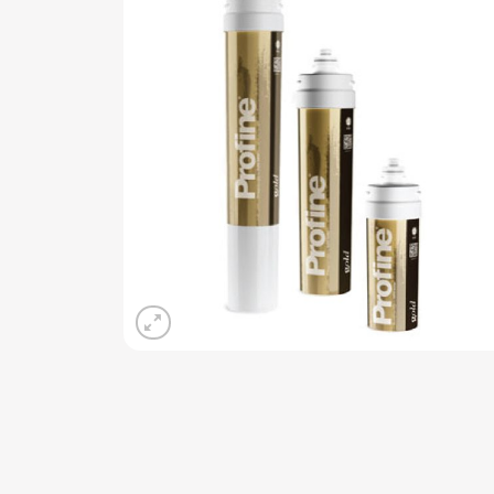
Add 
wishli