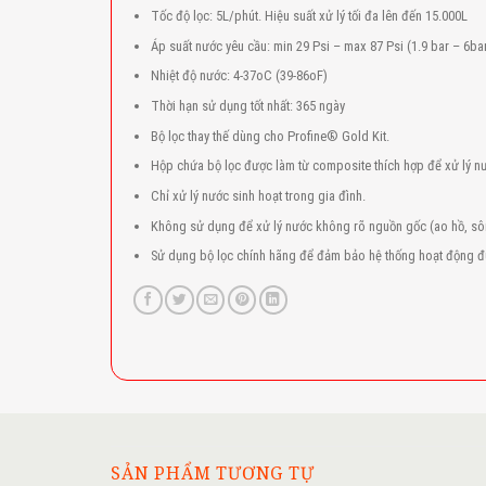
Tốc độ lọc: 5L/phút. Hiệu suất xử lý tối đa lên đến 15.000L
Áp suất nước yêu cầu: min 29 Psi – max 87 Psi (1.9 bar – 6ba
Nhiệt độ nước: 4-37oC (39-86oF)
Thời hạn sử dụng tốt nhất: 365 ngày
Bộ lọc thay thế dùng cho Profine® Gold Kit.
Hộp chứa bộ lọc được làm từ composite thích hợp để xử lý nư
Chỉ xử lý nước sinh hoạt trong gia đình.
Không sử dụng để xử lý nước không rõ nguồn gốc (ao hồ, sô
Sử dụng bộ lọc chính hãng để đảm bảo hệ thống hoạt động đú
SẢN PHẨM TƯƠNG TỰ