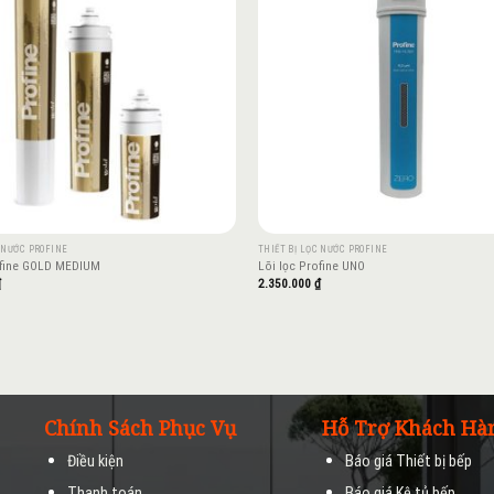
C NƯỚC PROFINE
THIẾT BỊ LỌC NƯỚC PROFINE
ofine GOLD MEDIUM
Lõi lọc Profine UNO
₫
2.350.000
₫
Chính Sách Phục Vụ
Hỗ Trợ Khách Hà
Điều kiện
Báo giá Thiết bị bếp
Thanh toán
Báo giá Kệ tủ bếp