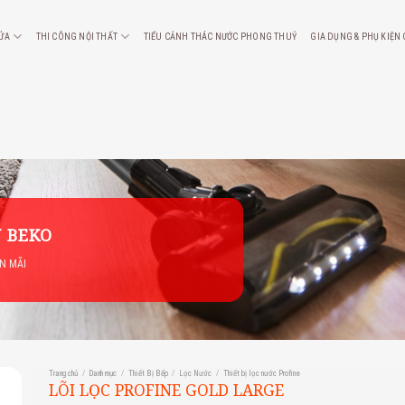
CỬA
THI CÔNG NỘI THẤT
TIỂU CẢNH THÁC NƯỚC PHONG THUỶ
GIA DỤNG & PHỤ KIỆN
 BEKO
ẾN MÃI
Trang chủ
/
Danh mục
/
Thiết Bị Bếp
/
Lọc Nước
/
Thiết bị lọc nước Profine
LÕI LỌC PROFINE GOLD LARGE