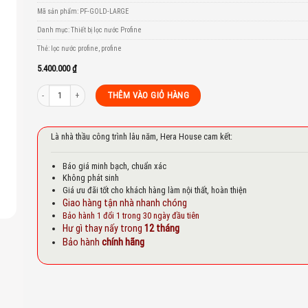
to
Mã sản phẩm:
PF-GOLD-LARGE
st
Danh mục:
Thiết bị lọc nước Profine
Thẻ:
lọc nước profine
,
profine
5.400.000
₫
Lõi lọc Profine GOLD LARGE số lượng
THÊM VÀO GIỎ HÀNG
Là nhà thầu công trình lâu năm, Hera House cam kết:
Báo giá minh bạch, chuẩn xác
Không phát sinh
Giá ưu đãi tốt cho khách hàng làm nội thất, hoàn thiện
Giao hàng tận nhà nhanh chóng
Bảo hành 1 đổi 1 trong 30 ngày đầu tiên
Hư gì thay nấy trong
12 tháng
Bảo hành
chính hãng