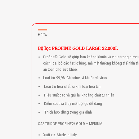
MÔ TẢ
Bộ lọc PROFINE GOLD LARGE 22.000L
Profine® Gold sẽ giúp bạn kháng khuẩn và virus trong nước m
cách loại bỏ các hạt lơ lửng, mà mắt thường không thể nhìn 
an toàn cho sức khỏe.
Loại trừ 99,9% Chlorine, vi khuẩn và virus
Loại trừ hóa chất và kim loại hòa tan
Hiệu suất cao và giữ lại khoáng chất tự nhiên
Kiểm soát và thay mới bộ lọc dễ dàng
Thích hợp dùng trong gia đình
CARTRIDGE PROFINE® GOLD – MEDIUM
Xuất xứ: Made in Italy