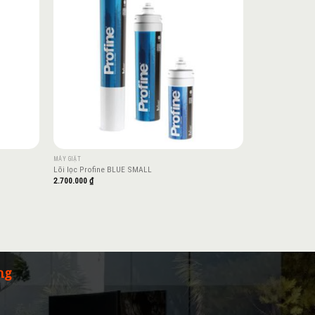
MÁY GIẶT
Lõi lọc Profine BLUE SMALL
2.700.000
₫
ng