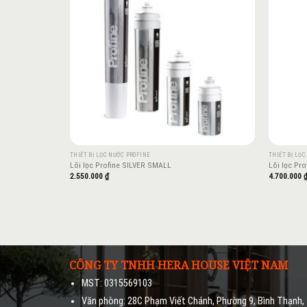
THIẾT BỊ LỌC NƯỚC PROFINE
THIẾT BỊ LỌ
Lõi lọc Profine SILVER SMALL
Lõi lọc Pr
2.550.000
₫
4.700.000
CÔNG TY TNHH HERA HOUSE VIỆT NAM
MST: 0315569103
Văn phòng: 28C Phạm Viết Chánh, Phường 9, Bình Thạnh,