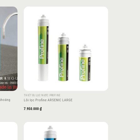
Add to
Add to
wishlist
wishlist
THIẾT BỊ LỌC NƯỚC PROFINE
 khoáng
Lõi lọc Profine ARSENIC LARGE
7.950.000
₫
Add to
Add to
wishlist
wishlist