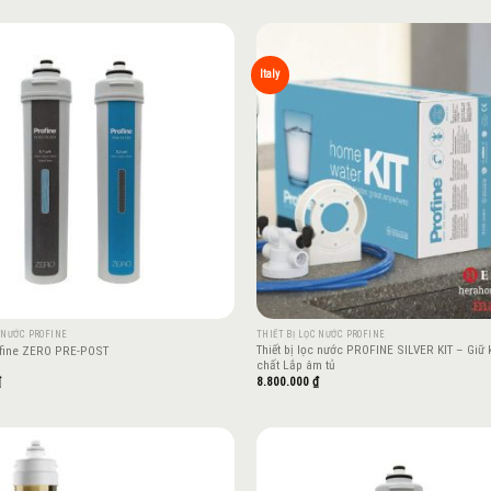
Add to
Italy
wishlist
C NƯỚC PROFINE
THIẾT BỊ LỌC NƯỚC PROFINE
Thiết bị lọc nước PROFINE SILVER KIT – Giữ
ofine ZERO PRE-POST
chất Lắp âm tủ
₫
8.800.000
₫
Add to
wishlist