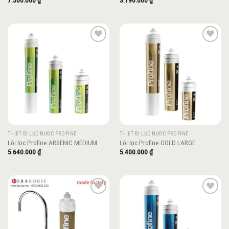
7.500.000
₫
3.190.000
₫
Add to
Add to
wishlist
wishlist
THIẾT BỊ LỌC NƯỚC PROFINE
THIẾT BỊ LỌC NƯỚC PROFINE
Lõi lọc Profine ARSENIC MEDIUM
Lõi lọc Profine GOLD LARGE
5.640.000
₫
5.400.000
₫
Add to
Add to
wishlist
wishlist