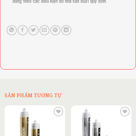
đúng theo các điều kiện do nhà sản xuất quy định.
SẢN PHẨM TƯƠNG TỰ
Add to
Add to
wishlist
wishlist