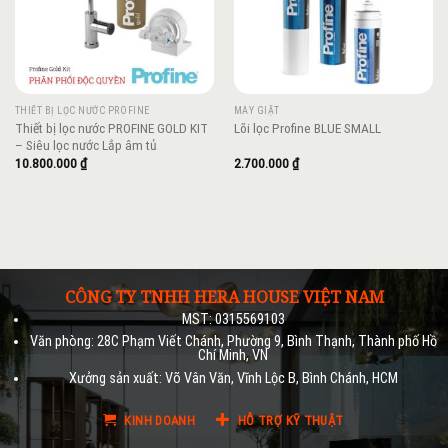
THIẾT BỊ LỌC NƯỚC PROFINE
MÁY GIẶT
Thiết bị lọc nước PROFINE GOLD KIT
Lõi lọc Profine BLUE SMALL
– Siêu lọc nước Lắp âm tủ
10.800.000
₫
2.700.000
₫
CÔNG TY TNHH HERA HOUSE VIỆT NAM
MST: 0315569103
Văn phòng: 28C Phạm Viết Chánh, Phường 9, Bình Thạnh, Thành phố Hồ
Chí Minh, VN
Xưởng sản xuất: Võ Vân Văn, Vĩnh Lộc B, Bình Chánh, HCM
KINH DOANH
HỖ TRỢ KỸ THUẬT