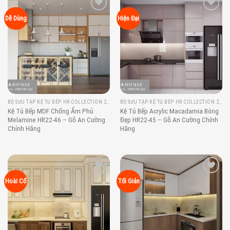
Add to
Add to
Dễ Dùng
Hiện Đại
wishlist
wishlist
BỘ SƯU TẬP KỆ TỦ BẾP HR COLLECTION 2022
BỘ SƯU TẬP KỆ TỦ BẾP HR COLLECTION 2022
Kệ Tủ Bếp MDF Chống Ẩm Phủ
Kệ Tủ Bếp Acrylic Macadamia Bóng
Melamine HR22-46 – Gỗ An Cường
Đẹp HR22-45 – Gỗ An Cường Chính
Chính Hãng
Hãng
Add to
Add to
Hoài Cổ
Tối Giản
wishlist
wishlist