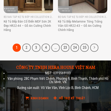
BỘ SƯU TẬP KỆ TỦ BẾP HR COLLECTION 2022
BỘ SƯU TẬP KỆ TỦ BẾP HR COLLECTION 2022
Kệ Tủ Bếp Bán Cổ Điển MDF Sơn 2K
Kệ Tủ Bếp Melamine Tông Trắng
Đẹp HR22-44 – Gỗ An Cường Chính
Vân Gỗ HR22-43 – Gỗ An Cường
Hãng
Chính Hãng
1
2
3
4
…
23
24
25
CÔNG TY TNHH HERA HOUSE VIỆT NAM
MST: 0315569103
Văn phòng: 28C Phạm Viết Chánh, Phường 9, Bình Thạnh, Thành phố Hồ
Chí Minh, VN
Xưởng sản xuất: Võ Vân Văn, Vĩnh Lộc B, Bình Chánh, HCM
KINH DOANH
HỖ TRỢ KỸ THUẬT