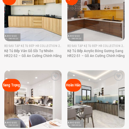
wishlist
wishlist
BỘ SƯU TẬP KỆ TỦ BẾP HR COLLECTION 2022
BỘ SƯU TẬP KỆ TỦ BẾP HR COLLECTION 2022
Kệ Tủ Bếp Vân Gỗ Sồi Tự Nhiên
Kệ Tủ Bếp Acrylic Bóng Gương Sang
HR22-52 – Gỗ An Cường Chính Hãng
HR22-51 – Gỗ An Cường Chính Hãng
Add to
Add to
Sang Trọng
Hoàn Hảo
wishlist
wishlist