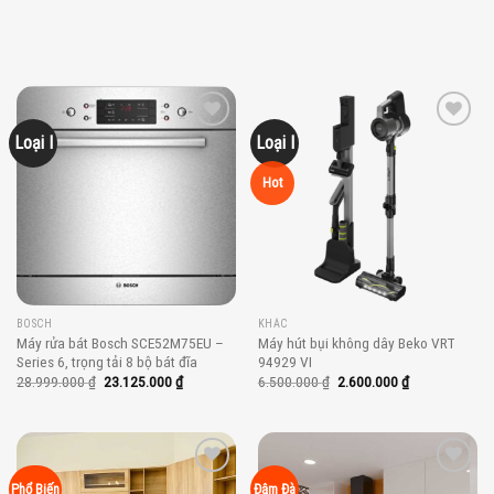
Loại I
Loại I
Add to
Add to
wishlist
wishlist
Hot
BOSCH
KHÁC
Máy rửa bát Bosch SCE52M75EU –
Máy hút bụi không dây Beko VRT
Series 6, trọng tải 8 bộ bát đĩa
94929 VI
Giá
Giá
Giá
Giá
28.999.000
₫
23.125.000
₫
6.500.000
₫
2.600.000
₫
gốc
hiện
gốc
hiện
là:
tại
là:
tại
28.999.000 ₫.
là:
6.500.000 ₫.
là:
23.125.000 ₫.
2.600.000 ₫.
Add to
Add to
Phổ Biến
Đậm Đà