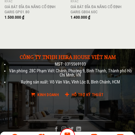
KHÁC
KHÁC
GIÁ BÁT ĐĨA ĐA NĂNG CỐ ĐỊNH
GIÁ BÁT ĐĨA ĐA NĂNG CỐ ĐỊNH
GARIS GP01.80
GARIS GB04.60C
1.500.000
₫
1.400.000
₫
CÔNG TY TNHH HERA HOUSE VIỆT NAM
MST: 0315569103
Văn phòng: 28C Phạm Viết Chánh, Phường 9, Bình Thạnh, Thành phố Hồ
Chí Minh, VN
Xưởng sản xuất: Võ Vân Văn, Vĩnh Lộc B, Bình Chánh, HCM
KINH DOANH
HỖ TRỢ KỸ THUẬT