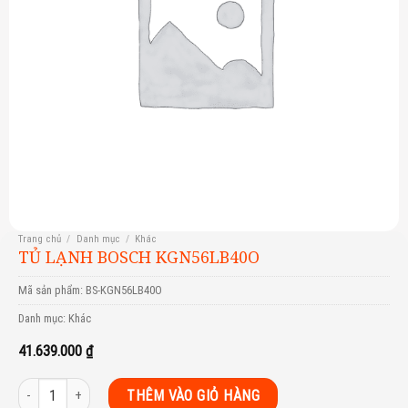
Trang chủ
/
Danh mục
/
Khác
TỦ LẠNH BOSCH KGN56LB40O
Mã sản phẩm:
BS-KGN56LB40O
Danh mục:
Khác
41.639.000
₫
Tủ lạnh Bosch KGN56LB40O số lượng
THÊM VÀO GIỎ HÀNG