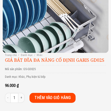
Trang chủ
/
Danh mục
/
Khác
GIÁ BÁT ĐĨA ĐA NĂNG CỐ ĐỊNH GARIS GD02S
Mã sản phẩm:
GS-GD02S
Danh mục:
Khác
,
Phụ kiện tủ bếp
96.000
₫
GIÁ BÁT ĐĨA ĐA NĂNG CỐ ĐỊNH GARIS GD02S số lượng
THÊM VÀO GIỎ HÀNG