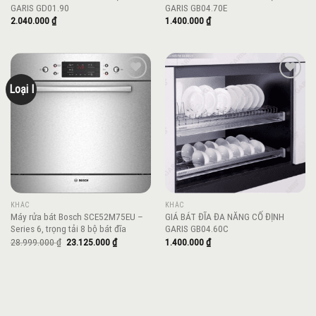
GARIS GD01.90
GARIS GB04.70E
2.040.000
₫
1.400.000
₫
Loại I
Add to
Add to
wishlist
wishlist
KHÁC
KHÁC
Máy rửa bát Bosch SCE52M75EU –
GIÁ BÁT ĐĨA ĐA NĂNG CỐ ĐỊNH
Series 6, trọng tải 8 bộ bát đĩa
GARIS GB04.60C
Giá
Giá
28.999.000
₫
23.125.000
₫
1.400.000
₫
gốc
hiện
là:
tại
28.999.000 ₫.
là:
23.125.000 ₫.