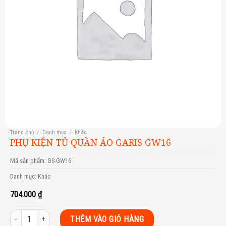
Trang chủ
/
Danh mục
/
Khác
PHỤ KIỆN TỦ QUẦN ÁO GARIS GW16
Mã sản phẩm:
GS-GW16
Danh mục:
Khác
704.000
₫
PHỤ KIỆN TỦ QUẦN ÁO GARIS GW16 số lượng
THÊM VÀO GIỎ HÀNG