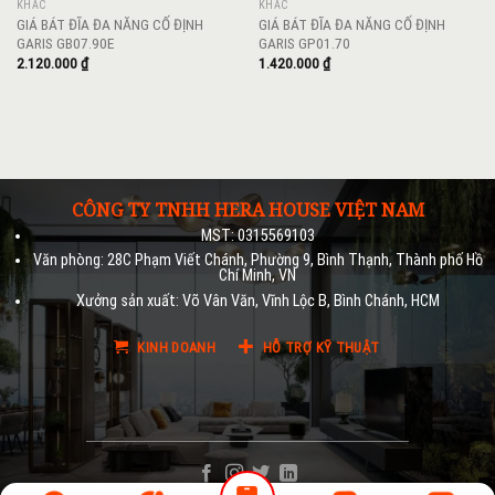
KHÁC
KHÁC
GIÁ BÁT ĐĨA ĐA NĂNG CỐ ĐỊNH
GIÁ BÁT ĐĨA ĐA NĂNG CỐ ĐỊNH
GARIS GB07.90E
GARIS GP01.70
2.120.000
₫
1.420.000
₫
CÔNG TY TNHH HERA HOUSE VIỆT NAM
MST: 0315569103
Văn phòng: 28C Phạm Viết Chánh, Phường 9, Bình Thạnh, Thành phố Hồ
Chí Minh, VN
Xưởng sản xuất: Võ Vân Văn, Vĩnh Lộc B, Bình Chánh, HCM
KINH DOANH
HỖ TRỢ KỸ THUẬT