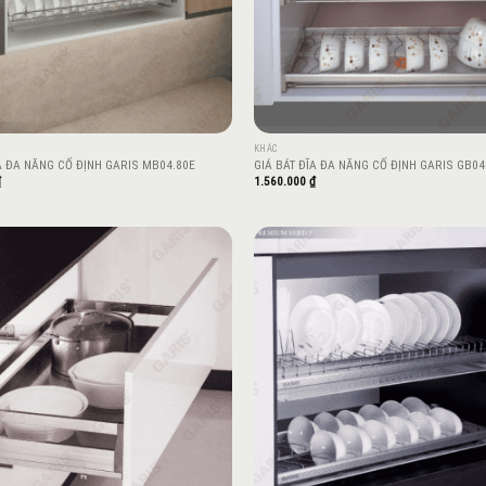
KHÁC
A ĐA NĂNG CỐ ĐỊNH GARIS MB04.80E
GIÁ BÁT ĐĨA ĐA NĂNG CỐ ĐỊNH GARIS GB04
₫
1.560.000
₫
Add to
wishlist