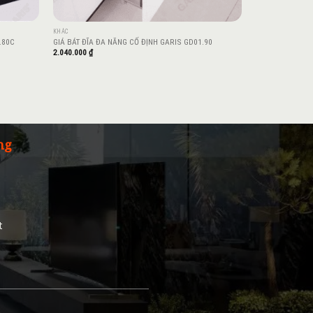
KHÁC
.80C
GIÁ BÁT ĐĨA ĐA NĂNG CỐ ĐỊNH GARIS GD01.90
2.040.000
₫
ng
t