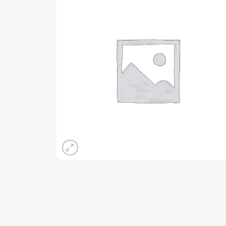
Add 
wishli