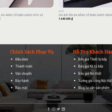
KHÁC
A ĐA NĂNG CỐ ĐỊNH GARIS GP01.60
GIÁ BÁT ĐĨA ĐA NĂNG CỐ ĐỊNH GARIS GB04
₫
1.640.000
₫
Chính Sách Phục Vụ
Hỗ Trợ Khách Hà
Điều kiện
Báo giá Thiết bị bếp
Thanh toán
Báo giá Kệ tủ bếp
Vận chuyển
Báo giá Nội thất
M
Bảo hành
Xưởng gia công Nội thấ
Bảo mật
Blog tư vấn sản phẩm