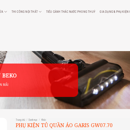
CỬA
THI CÔNG NỘI THẤT
TIỂU CẢNH THÁC NƯỚC PHONG THUỶ
GIA DỤNG & PHỤ KIỆN
 BEKO
ẾN MÃI
Trang chủ
/
Danh mục
/
Khác
PHỤ KIỆN TỦ QUẦN ÁO GARIS GW07.70