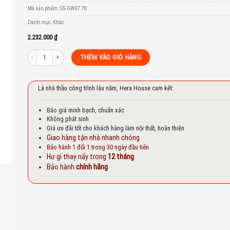
to
Mã sản phẩm:
GS-GW07.70
st
Danh mục:
Khác
2.232.000
₫
PHỤ KIỆN TỦ QUẦN ÁO GARIS GW07.70 số lượng
THÊM VÀO GIỎ HÀNG
Là nhà thầu công trình lâu năm, Hera House cam kết:
Báo giá minh bạch, chuẩn xác
Không phát sinh
Giá ưu đãi tốt cho khách hàng làm nội thất, hoàn thiện
Giao hàng tận nhà nhanh chóng
Bảo hành 1 đổi 1 trong 30 ngày đầu tiên
Hư gì thay nấy trong
12 tháng
Bảo hành
chính hãng