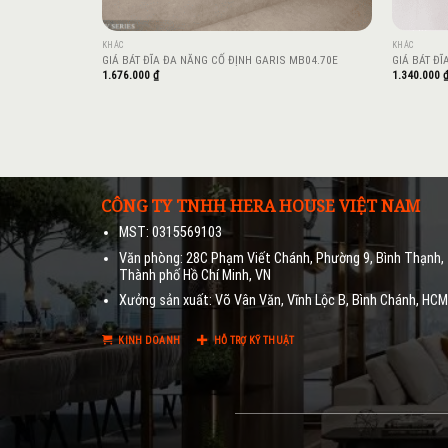
KHÁC
KHÁC
GIÁ BÁT ĐĨA ĐA NĂNG CỐ ĐỊNH GARIS MB04.70E
GIÁ BÁT ĐĨ
1.676.000
₫
1.340.000
CÔNG TY TNHH HERA HOUSE VIỆT NAM
MST: 0315569103
Văn phòng: 28C Phạm Viết Chánh, Phường 9, Bình Thạnh,
Thành phố Hồ Chí Minh, VN
Xưởng sản xuất: Võ Vân Văn, Vĩnh Lộc B, Bình Chánh, HC
KINH DOANH
HỖ TRỢ KỸ THUẬT