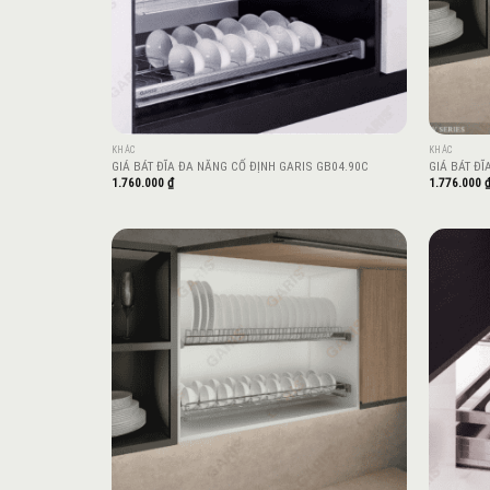
KHÁC
KHÁC
GIÁ BÁT ĐĨA ĐA NĂNG CỐ ĐỊNH GARIS GB04.90C
GIÁ BÁT ĐĨ
1.760.000
₫
1.776.000
Add to
wishlist