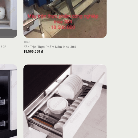
KHÁC
.80E
Bồn Trộn Thực Phẩm Nằm Inox 304
18.500.000
₫
Add to
Add to
wishlist
wishlist