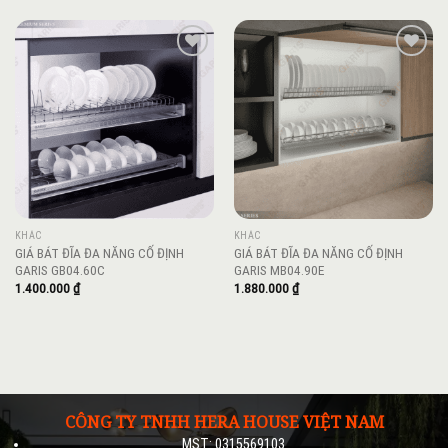
Add to
Add to
wishlist
wishlist
KHÁC
KHÁC
GIÁ BÁT ĐĨA ĐA NĂNG CỐ ĐỊNH
GIÁ BÁT ĐĨA ĐA NĂNG CỐ ĐỊNH
GARIS GB04.60C
GARIS MB04.90E
1.400.000
₫
1.880.000
₫
CÔNG TY TNHH HERA HOUSE VIỆT NAM
MST: 0315569103