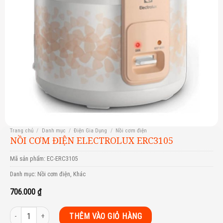
Trang chủ
/
Danh mục
/
Điện Gia Dụng
/
Nồi cơm điện
NỒI CƠM ĐIỆN ELECTROLUX ERC3105
Mã sản phẩm:
EC-ERC3105
Danh mục:
Nồi cơm điện
,
Khác
706.000
₫
Nồi cơm điện Electrolux ERC3105 số lượng
THÊM VÀO GIỎ HÀNG