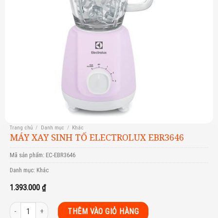
Trang chủ
/
Danh mục
/
Khác
MÁY XAY SINH TỐ ELECTROLUX EBR3646
Mã sản phẩm:
EC-EBR3646
Danh mục:
Khác
1.393.000
₫
Máy xay sinh tố Electrolux EBR3646 số lượng
THÊM VÀO GIỎ HÀNG