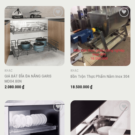
Add to
Add to
wishlist
wishlist
KHÁC
KHÁC
GIÁ BÁT ĐĨA ĐA NĂNG GARIS
Bồn Trộn Thực Phẩm Nằm Inox 304
MD04.80N
2.080.000
₫
18.500.000
₫
Add to
Add to
wishlist
wishlist