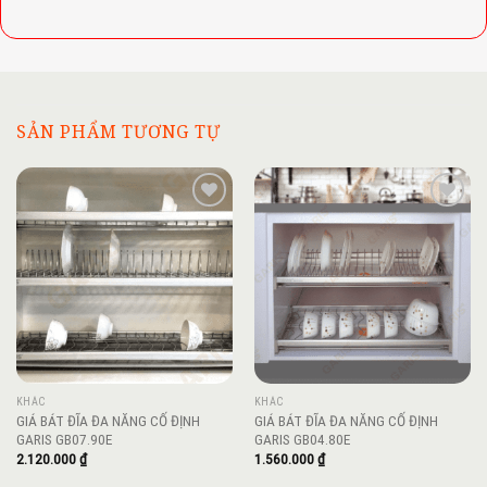
SẢN PHẨM TƯƠNG TỰ
Add to
Add to
wishlist
wishlist
KHÁC
KHÁC
GIÁ BÁT ĐĨA ĐA NĂNG CỐ ĐỊNH
GIÁ BÁT ĐĨA ĐA NĂNG CỐ ĐỊNH
GARIS GB07.90E
GARIS GB04.80E
2.120.000
₫
1.560.000
₫