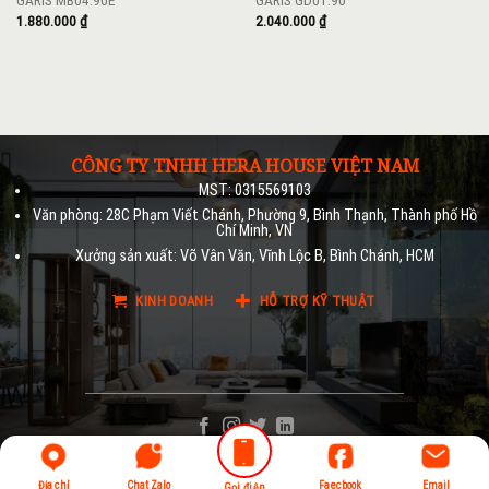
GARIS MB04.90E
GARIS GD01.90
1.880.000
₫
2.040.000
₫
CÔNG TY TNHH HERA HOUSE VIỆT NAM
MST: 0315569103
Văn phòng: 28C Phạm Viết Chánh, Phường 9, Bình Thạnh, Thành phố Hồ
Chí Minh, VN
Xưởng sản xuất: Võ Vân Văn, Vĩnh Lộc B, Bình Chánh, HCM
KINH DOANH
HỖ TRỢ KỸ THUẬT
Địa chỉ
Chat Zalo
Faecbook
Email
Gọi điện