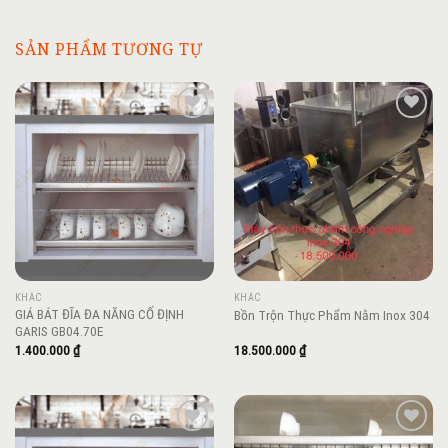
SẢN PHẨM TƯƠNG TỰ
Add to
Add to
wishlist
wishlist
KHÁC
KHÁC
GIÁ BÁT ĐĨA ĐA NĂNG CỐ ĐỊNH
Bồn Trộn Thực Phẩm Nằm Inox 304
GARIS GB04.70E
1.400.000
₫
18.500.000
₫
Add to
Add to