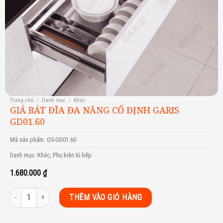
Trang chủ
/
Danh mục
/
Khác
GIÁ BÁT ĐĨA ĐA NĂNG CỐ ĐỊNH GARIS
GD01.60
Mã sản phẩm:
GS-GD01.60
Danh mục:
Khác
,
Phụ kiện tủ bếp
1.680.000
₫
GIÁ BÁT ĐĨA ĐA NĂNG CỐ ĐỊNH GARIS GD01.60 số lượng
THÊM VÀO GIỎ HÀNG