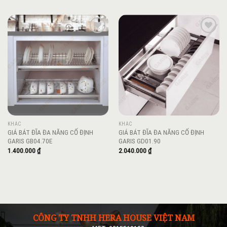
Add to
Add to
wishlist
wishlist
KHÁC
KHÁC
GIÁ BÁT ĐĨA ĐA NĂNG CỐ ĐỊNH
GIÁ BÁT ĐĨA ĐA NĂNG CỐ ĐỊNH
GARIS GB04.70E
GARIS GD01.90
1.400.000
₫
2.040.000
₫
CÔNG TY TNHH HERA HOUSE VIỆT NAM