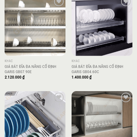
Add to
Add to
wishlist
wishlist
KHÁC
KHÁC
GIÁ BÁT ĐĨA ĐA NĂNG CỐ ĐỊNH
GIÁ BÁT ĐĨA ĐA NĂNG CỐ ĐỊNH
GARIS GB07.90E
GARIS GB04.60C
2.120.000
₫
1.400.000
₫
Add to
Add to
wishlist
wishlist