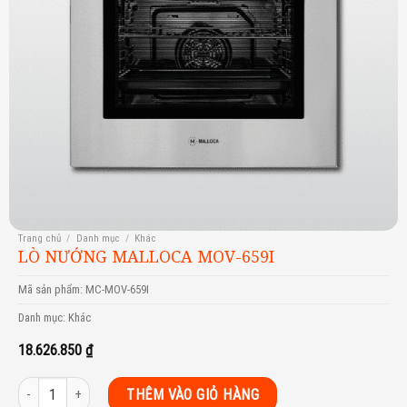
Trang chủ
/
Danh mục
/
Khác
LÒ NƯỚNG MALLOCA MOV-659I
Mã sản phẩm:
MC-MOV-659I
Danh mục:
Khác
18.626.850
₫
Lò nướng Malloca MOV-659I số lượng
THÊM VÀO GIỎ HÀNG