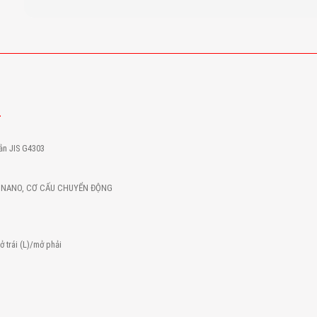
Bản JIS G4303
 NANO, CƠ CẤU CHUYỂN ĐỘNG
 trái (L)/mở phải