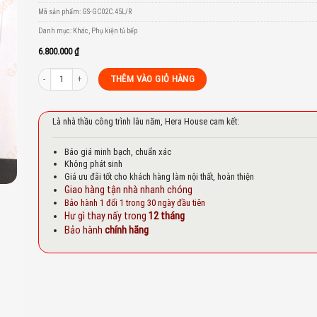
to
Mã sản phẩm:
GS-GC02C.45L/R
st
Danh mục:
Khác
,
Phụ kiện tủ bếp
6.800.000
₫
HỆ GÓC SOLE GARIS GC02C.45L/R số lượng
THÊM VÀO GIỎ HÀNG
Là nhà thầu công trình lâu năm, Hera House cam kết:
Báo giá minh bạch, chuẩn xác
Không phát sinh
Giá ưu đãi tốt cho khách hàng làm nội thất, hoàn thiện
Giao hàng tận nhà nhanh chóng
Bảo hành 1 đổi 1 trong 30 ngày đầu tiên
Hư gì thay nấy trong
12 tháng
Bảo hành
chính hãng