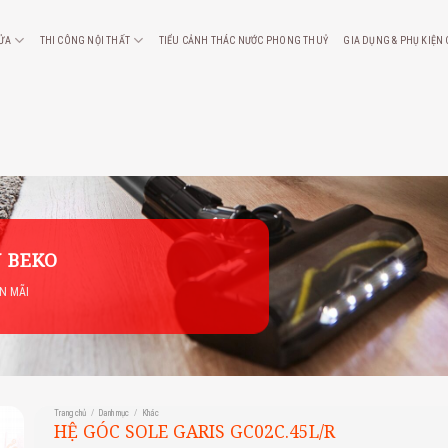
CỬA
THI CÔNG NỘI THẤT
TIỂU CẢNH THÁC NƯỚC PHONG THUỶ
GIA DỤNG & PHỤ KIỆN
 BEKO
ẾN MÃI
Trang chủ
/
Danh mục
/
Khác
HỆ GÓC SOLE GARIS GC02C.45L/R