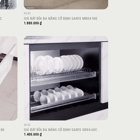
KHÁC
2C
GIÁ BÁT ĐĨA ĐA NĂNG CỐ ĐỊNH GARIS MB04.90E
1.880.000
₫
Add to
Add to
wishlist
wishlist
KHÁC
.80
GIÁ BÁT ĐĨA ĐA NĂNG CỐ ĐỊNH GARIS GB04.60C
1.400.000
₫