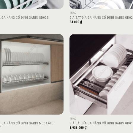
KHÁC
ĨA ĐA NĂNG CỐ ĐỊNH GARIS GD02S
GIÁ BÁT ĐĨA ĐA NĂNG CỐ ĐỊNH GARIS GD0
64.000
₫
Add to
wishlist
KHÁC
A ĐA NĂNG CỐ ĐỊNH GARIS MB04.60E
GIÁ BÁT ĐĨA ĐA NĂNG CỐ ĐỊNH GARIS GD01
₫
1.936.000
₫