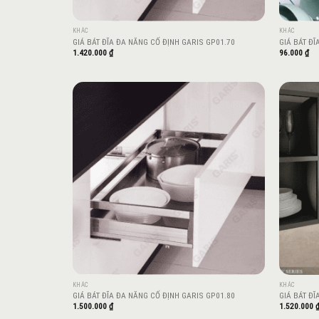
KHÁC
KHÁC
GIÁ BÁT ĐĨA ĐA NĂNG CỐ ĐỊNH GARIS GP01.70
GIÁ BÁT Đ
1.420.000
₫
96.000
₫
Add to
wishlist
KHÁC
KHÁC
GIÁ BÁT ĐĨA ĐA NĂNG CỐ ĐỊNH GARIS GP01.80
GIÁ BÁT ĐĨ
1.500.000
₫
1.520.000