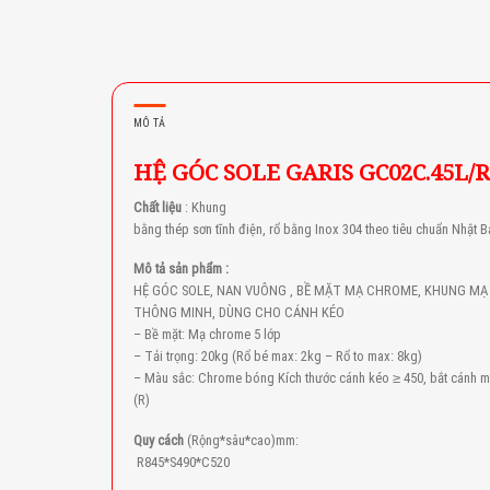
MÔ TẢ
HỆ GÓC SOLE GARIS GC02C.45L/R
Chất liệu
: Khung
bằng thép sơn tĩnh điện, rổ bằng Inox 304 theo tiêu chuẩn Nhật 
Mô tả sản phẩm :
HỆ GÓC SOLE, NAN VUÔNG , BỀ MẶT MẠ CHROME, KHUNG MẠ
THÔNG MINH, DÙNG CHO CÁNH KÉO
– Bề mặt: Mạ chrome 5 lớp
– Tải trọng: 20kg (Rổ bé max: 2kg – Rổ to max: 8kg)
– Màu sắc: Chrome bóng Kích thước cánh kéo ≥ 450, bắt cánh mở
(R)
Quy cách
(Rộng*sâu*cao)mm:
R845*S490*C520