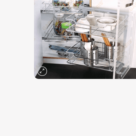
Add 
wishli