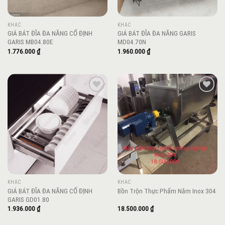
KHÁC
KHÁC
GIÁ BÁT ĐĨA ĐA NĂNG CỐ ĐỊNH
GIÁ BÁT ĐĨA ĐA NĂNG GARIS
GARIS MB04.80E
MD04.70N
1.776.000
₫
1.960.000
₫
Add to
Add to
wishlist
wishlist
KHÁC
KHÁC
GIÁ BÁT ĐĨA ĐA NĂNG CỐ ĐỊNH
Bồn Trộn Thực Phẩm Nằm Inox 304
GARIS GD01.80
1.936.000
₫
18.500.000
₫