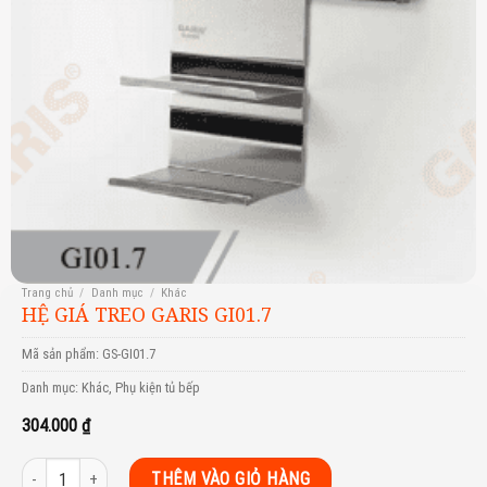
Trang chủ
/
Danh mục
/
Khác
HỆ GIÁ TREO GARIS GI01.7
Mã sản phẩm:
GS-GI01.7
Danh mục:
Khác
,
Phụ kiện tủ bếp
304.000
₫
HỆ GIÁ TREO GARIS GI01.7 số lượng
THÊM VÀO GIỎ HÀNG