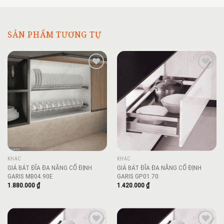
SẢN PHẨM TƯƠNG TỰ
Add to
Add to
wishlist
wishlist
KHÁC
KHÁC
GIÁ BÁT ĐĨA ĐA NĂNG CỐ ĐỊNH
GIÁ BÁT ĐĨA ĐA NĂNG CỐ ĐỊNH
GARIS MB04.90E
GARIS GP01.70
1.880.000
₫
1.420.000
₫