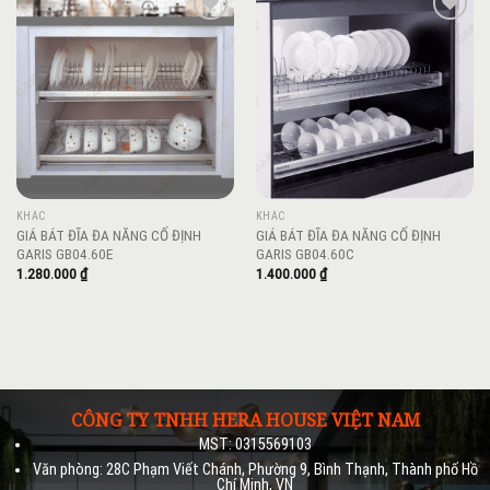
Add to
Add to
wishlist
wishlist
KHÁC
KHÁC
GIÁ BÁT ĐĨA ĐA NĂNG CỐ ĐỊNH
GIÁ BÁT ĐĨA ĐA NĂNG CỐ ĐỊNH
GARIS GB04.60E
GARIS GB04.60C
1.280.000
₫
1.400.000
₫
CÔNG TY TNHH HERA HOUSE VIỆT NAM
MST: 0315569103
Văn phòng: 28C Phạm Viết Chánh, Phường 9, Bình Thạnh, Thành phố Hồ
Chí Minh, VN