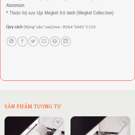
Aluminium
* Thuộc bộ sưu tập Megkel trứ danh (Megkel Collection)
Quy cách
(Rộng*sâu*cao)mm : R564*S465*C155
SẢN PHẨM TƯƠNG TỰ
Add to
Add to