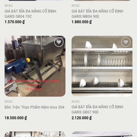
KHÁC
KHÁC
GIÁ BÁT ĐĨA ĐA NĂNG CỐ ĐỊNH
GIÁ BÁT ĐĨA ĐA NĂNG CỐ ĐỊNH
GARIS GB04.70C
GARIS MB04.90E
1.570.000
₫
1.880.000
₫
Add to
Add to
wishlist
wishlist
KHÁC
KHÁC
GIÁ BÁT ĐĨA ĐA NĂNG CỐ ĐỊNH
Bồn Trộn Thực Phẩm Nằm Inox 304
GARIS GB07.90E
18.500.000
₫
2.120.000
₫