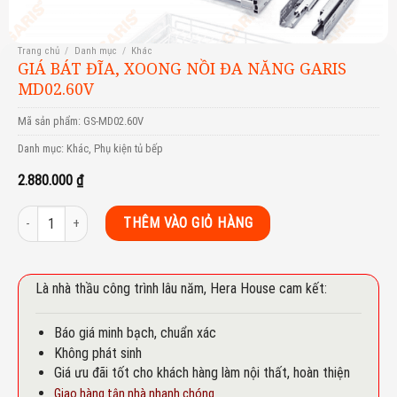
Trang chủ
/
Danh mục
/
Khác
GIÁ BÁT ĐĨA, XOONG NỒI ĐA NĂNG GARIS
MD02.60V
Mã sản phẩm:
GS-MD02.60V
Danh mục:
Khác
,
Phụ kiện tủ bếp
2.880.000
₫
GIÁ BÁT ĐĨA, XOONG NỒI ĐA NĂNG GARIS MD02.60V số lượng
THÊM VÀO GIỎ HÀNG
Là nhà thầu công trình lâu năm, Hera House cam kết:
Báo giá minh bạch, chuẩn xác
Không phát sinh
Giá ưu đãi tốt cho khách hàng làm nội thất, hoàn thiện
Giao hàng tận nhà nhanh chóng