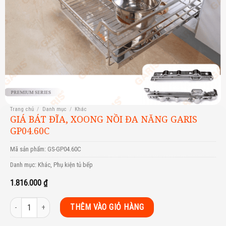
Trang chủ
/
Danh mục
/
Khác
GIÁ BÁT ĐĨA, XOONG NỒI ĐA NĂNG GARIS
GP04.60C
Mã sản phẩm:
GS-GP04.60C
Danh mục:
Khác
,
Phụ kiện tủ bếp
1.816.000
₫
GIÁ BÁT ĐĨA, XOONG NỒI ĐA NĂNG GARIS GP04.60C số lượng
THÊM VÀO GIỎ HÀNG