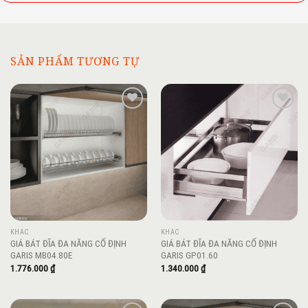
SẢN PHẨM TƯƠNG TỰ
Add to
Add to
wishlist
wishlist
KHÁC
KHÁC
GIÁ BÁT ĐĨA ĐA NĂNG CỐ ĐỊNH
GIÁ BÁT ĐĨA ĐA NĂNG CỐ ĐỊNH
GARIS MB04.80E
GARIS GP01.60
1.776.000
₫
1.340.000
₫