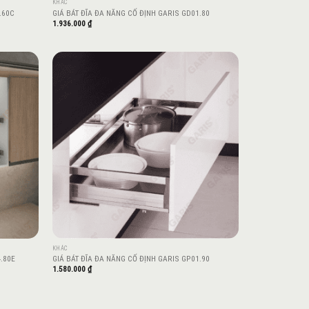
KHÁC
.60C
GIÁ BÁT ĐĨA ĐA NĂNG CỐ ĐỊNH GARIS GD01.80
1.936.000
₫
Add to
Add to
wishlist
wishlist
KHÁC
.80E
GIÁ BÁT ĐĨA ĐA NĂNG CỐ ĐỊNH GARIS GP01.90
1.580.000
₫