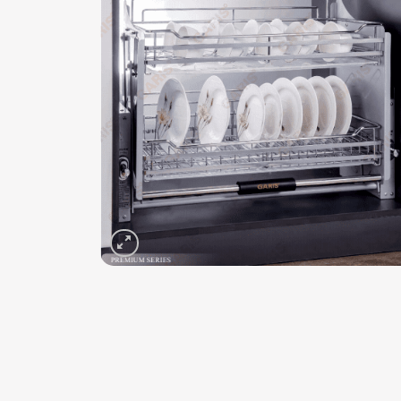
Add 
wishli