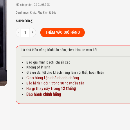
to
Mã sản phẩm:
GS-GL06.90C
st
Danh mục:
Khác
,
Phụ kiện tủ bếp
6.320.000
₫
GIÁ BÁT ĐĨA ĐA NĂNG NÂNG HẠ GARIS GL06.90C số lượng
THÊM VÀO GIỎ HÀNG
Là nhà thầu công trình lâu năm, Hera House cam kết:
Báo giá minh bạch, chuẩn xác
Không phát sinh
Giá ưu đãi tốt cho khách hàng làm nội thất, hoàn thiện
Giao hàng tận nhà nhanh chóng
Bảo hành 1 đổi 1 trong 30 ngày đầu tiên
Hư gì thay nấy trong
12 tháng
Bảo hành
chính hãng