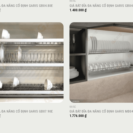
KHÁC
A ĐA NĂNG CỐ ĐỊNH GARIS GB04.80E
GIÁ BÁT ĐĨA ĐA NĂNG CỐ ĐỊNH GARIS GB04
₫
1.400.000
₫
Add to
wishlist
KHÁC
A ĐA NĂNG CỐ ĐỊNH GARIS GB07.90E
GIÁ BÁT ĐĨA ĐA NĂNG CỐ ĐỊNH GARIS MB04
₫
1.776.000
₫