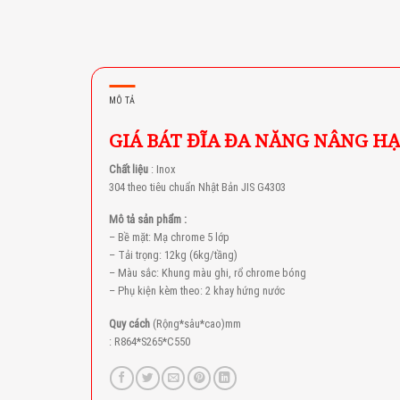
MÔ TẢ
GIÁ BÁT ĐĨA ĐA NĂNG NÂNG HẠ 
Chất liệu
: Inox
304 theo tiêu chuẩn Nhật Bản JIS G4303
Mô tả sản phẩm :
– Bề mặt: Mạ chrome 5 lớp
– Tải trọng: 12kg (6kg/tầng)
– Màu sắc: Khung màu ghi, rổ chrome bóng
– Phụ kiện kèm theo: 2 khay hứng nước
Quy cách
(Rộng*sâu*cao)mm
: R864*S265*C550