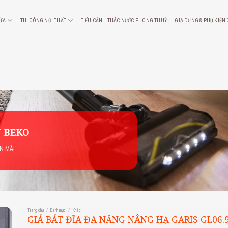
CỬA
THI CÔNG NỘI THẤT
TIỂU CẢNH THÁC NƯỚC PHONG THUỶ
GIA DỤNG & PHỤ KIỆN
 BEKO
ẾN MÃI
Trang chủ
/
Danh mục
/
Khác
GIÁ BÁT ĐĨA ĐA NĂNG NÂNG HẠ GARIS GL06.