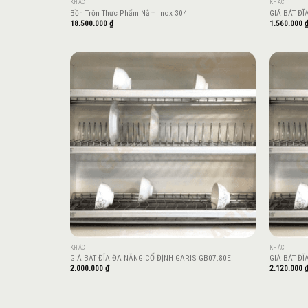
KHÁC
KHÁC
Bồn Trộn Thực Phẩm Nằm Inox 304
GIÁ BÁT ĐĨ
18.500.000
₫
1.560.000
Add to
wishlist
KHÁC
KHÁC
GIÁ BÁT ĐĨA ĐA NĂNG CỐ ĐỊNH GARIS GB07.80E
GIÁ BÁT ĐĨ
2.000.000
₫
2.120.000