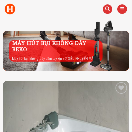
Skip
to
content
MÁY HÚT BỤI KHÔNG DÂY
BEKO
Máy hút bụi không dây cầm tay xịn sò! SIÊU KHUYẾN MÃI
Add to
wishlist