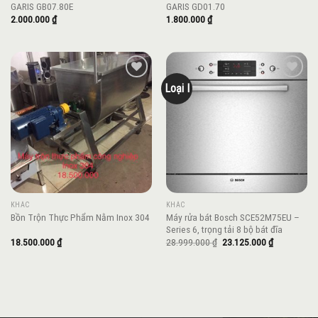
GARIS GB07.80E
GARIS GD01.70
2.000.000
₫
1.800.000
₫
Loại I
Add to
Add to
wishlist
wishlist
KHÁC
KHÁC
Máy rửa bát Bosch SCE52M75EU –
Bồn Trộn Thực Phẩm Nằm Inox 304
Series 6, trọng tải 8 bộ bát đĩa
Giá
Giá
18.500.000
₫
28.999.000
₫
23.125.000
₫
gốc
hiện
là:
tại
28.999.000 ₫.
là:
23.125.000 