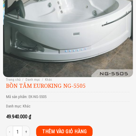
Trang chủ
/
Danh mục
/
Khác
BỒN TẮM EUROKING NG-5505
Mã sản phẩm:
EK-NG-5505
Danh mục:
Khác
49.940.000
₫
Bồn tắm Euroking NG-5505 số lượng
THÊM VÀO GIỎ HÀNG