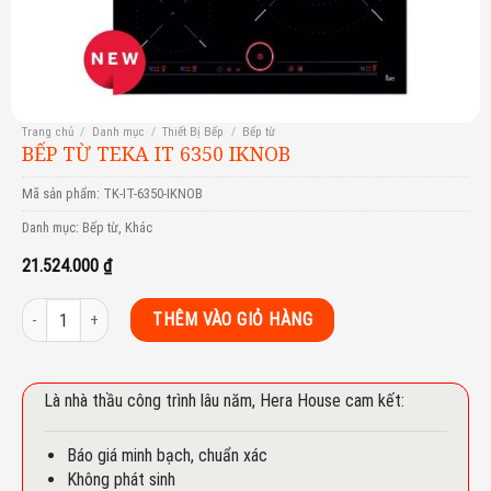
Trang chủ
/
Danh mục
/
Thiết Bị Bếp
/
Bếp từ
BẾP TỪ TEKA IT 6350 IKNOB
Mã sản phẩm:
TK-IT-6350-IKNOB
Danh mục:
Bếp từ
,
Khác
21.524.000
₫
Bếp từ Teka IT 6350 IKNOB số lượng
THÊM VÀO GIỎ HÀNG
Là nhà thầu công trình lâu năm, Hera House cam kết:
Báo giá minh bạch, chuẩn xác
Không phát sinh