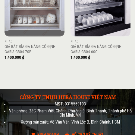
KHÁC
KHÁC
GIÁ BÁT ĐĨA ĐA NĂNG CỐ ĐỊNH
GIÁ BÁT ĐĨA ĐA NĂNG CỐ ĐỊNH
GARIS GB04.70E
GARIS GB04.60C
1.400.000
₫
1.400.000
₫
CÔNG TY TNHH HERA HOUSE VIỆT NAM
MST: 0315569103
Văn phòng: 28C Phạm Viết Chánh, Phường 9, Bình Thạnh, Thành phố Hồ
Chí Minh, VN
Xưởng sản xuất: Võ Vân Văn, Vĩnh Lộc B, Bình Chánh, HCM
KINH DOANH
HỖ TRỢ KỸ THUẬT