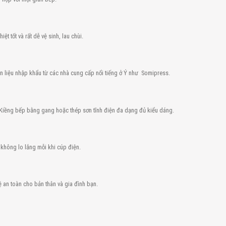
t tốt và rất dễ vệ sinh, lau chùi.
n liệu nhập khẩu từ các nhà cung cấp nổi tiếng ở Ý như Somipress.
 Kiềng bếp bằng gang hoặc thép sơn tĩnh điện đa dạng đủ kiểu dáng.
 không lo lắng mỗi khi cúp điện.
 an toàn cho bản thân và gia đình bạn.