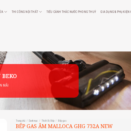
CỬA
THI CÔNG NỘI THẤT
TIỂU CẢNH THÁC NƯỚC PHONG THUỶ
GIA DỤNG & PHỤ KIỆN
 BEKO
ẾN MÃI
Trang chủ
/
Danh mục
/
Thiết Bị Bếp
/
Bếp gas
BẾP GAS ÂM MALLOCA GHG 732A NEW