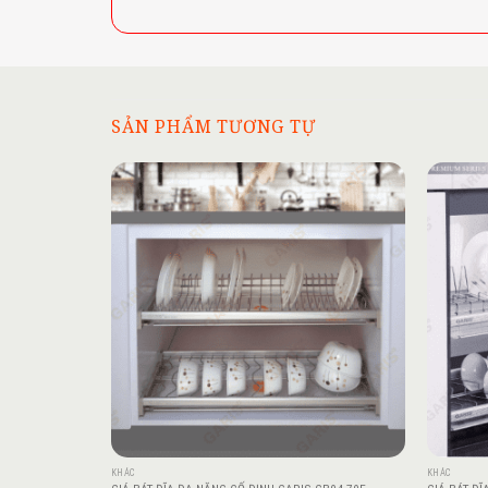
SẢN PHẨM TƯƠNG TỰ
Add to
wishlist
KHÁC
KHÁC