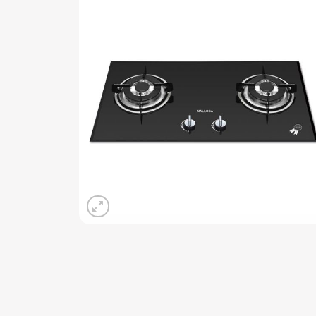
Add 
wishli