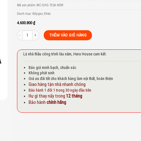
to
Mã sản phẩm:
MC-GHG-732A-NEW
st
Danh mục:
Bếp gas
,
Khác
4.600.800
₫
Bếp gas âm Malloca GHG 732A NEW số lượng
THÊM VÀO GIỎ HÀNG
Là nhà thầu công trình lâu năm, Hera House cam kết:
Báo giá minh bạch, chuẩn xác
Không phát sinh
Giá ưu đãi tốt cho khách hàng làm nội thất, hoàn thiện
Giao hàng tận nhà nhanh chóng
Bảo hành 1 đổi 1 trong 30 ngày đầu tiên
Hư gì thay nấy trong
12 tháng
Bảo hành
chính hãng