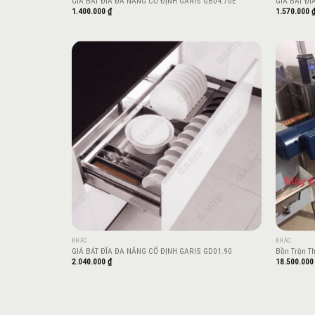
GIÁ BÁT ĐĨA ĐA NĂNG CỐ ĐỊNH GARIS GB04.70E
GIÁ BÁT ĐĨ
1.400.000
₫
1.570.000
Add to
wishlist
KHÁC
KHÁC
GIÁ BÁT ĐĨA ĐA NĂNG CỐ ĐỊNH GARIS GD01.90
Bồn Trộn T
2.040.000
₫
18.500.00