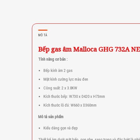
MÔ TẢ
Bếp gas âm Malloca GHG 732A N
Tính năng cơ bản :
Bếp kính âm 2 gas
Mặt kính cường lực màu đen
Công suất: 2 x 3.8KW
Kích thước bếp: W730 x D420 x H73mm
Kích thước lỗ đá: W660 x D360mm
Mô tả sản phẩm
Kiểu dáng gọn và đẹp
Thiết kế âm dưới mặt bếp, gọn nhẹ, sang trọng và đặc biệt là ph