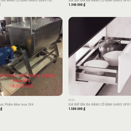
A ĐA NĂNG CỐ ĐỊNH GARIS GB04.70C
GIÁ BÁT ĐĨA ĐA NĂNG CỐ ĐỊNH GARIS GP01
₫
1.340.000
₫
Add to
wishlist
KHÁC
hực Phẩm Nằm Inox 304
GIÁ BÁT ĐĨA ĐA NĂNG CỐ ĐỊNH GARIS GP01
0
₫
1.580.000
₫