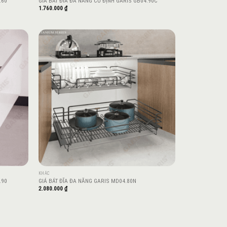
.60
GIÁ BÁT ĐĨA ĐA NĂNG CỐ ĐỊNH GARIS GB04.90C
1.760.000
₫
Add to
Add to
wishlist
wishlist
KHÁC
.90
GIÁ BÁT ĐĨA ĐA NĂNG GARIS MD04.80N
2.080.000
₫