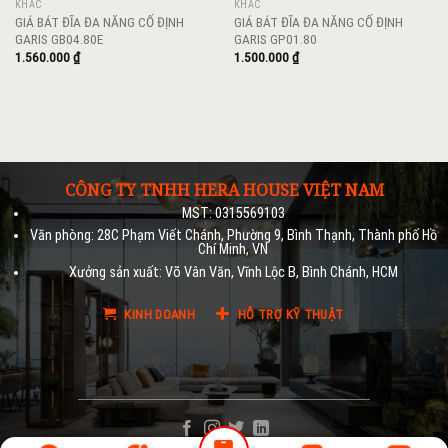
KHÁC
KHÁC
GIÁ BÁT ĐĨA ĐA NĂNG CỐ ĐỊNH
GIÁ BÁT ĐĨA ĐA NĂNG CỐ ĐỊNH
GARIS GB04.80E
GARIS GP01.80
1.560.000
₫
1.500.000
₫
CÔNG TY TNHH HERA HOUSE VIỆT NAM
MST: 0315569103
Văn phòng: 28C Phạm Viết Chánh, Phường 9, Bình Thạnh, Thành phố Hồ
Chí Minh, VN
Xưởng sản xuất: Võ Vân Văn, Vĩnh Lộc B, Bình Chánh, HCM
KINH DOANH
HỖ TRỢ KỸ THUẬT