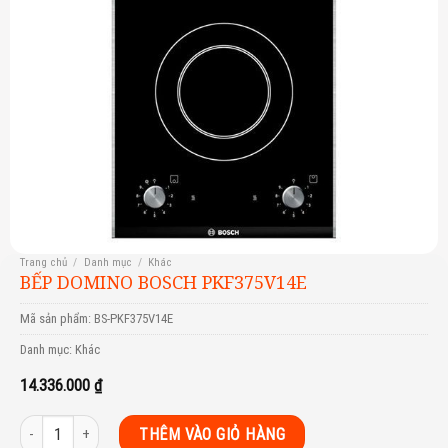
Trang chủ
/
Danh mục
/
Khác
BẾP DOMINO BOSCH PKF375V14E
Mã sản phẩm:
BS-PKF375V14E
Danh mục:
Khác
14.336.000
₫
Bếp Domino Bosch PKF375V14E số lượng
THÊM VÀO GIỎ HÀNG