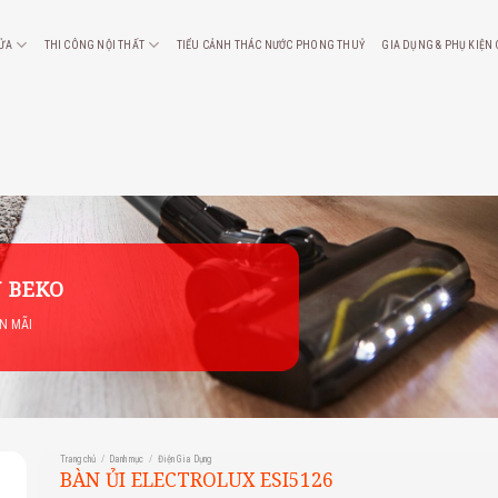
CỬA
THI CÔNG NỘI THẤT
TIỂU CẢNH THÁC NƯỚC PHONG THUỶ
GIA DỤNG & PHỤ KIỆN
 BEKO
ẾN MÃI
Trang chủ
/
Danh mục
/
Điện Gia Dụng
BÀN ỦI ELECTROLUX ESI5126