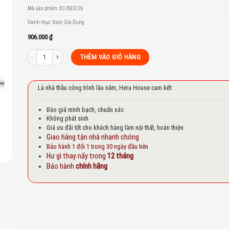
to
Mã sản phẩm:
EC-ESI5126
st
Danh mục:
Điện Gia Dụng
906.000
₫
Bàn ủi Electrolux ESI5126 số lượng
THÊM VÀO GIỎ HÀNG
Là nhà thầu công trình lâu năm, Hera House cam kết:
Báo giá minh bạch, chuẩn xác
Không phát sinh
Giá ưu đãi tốt cho khách hàng làm nội thất, hoàn thiện
Giao hàng tận nhà nhanh chóng
Bảo hành 1 đổi 1 trong 30 ngày đầu tiên
Hư gì thay nấy trong
12 tháng
Bảo hành
chính hãng