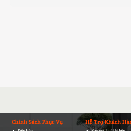
Chính Sách Phục Vụ
Hỗ Trợ Khách Hà
Điều kiện
Báo giá Thiết bị bếp