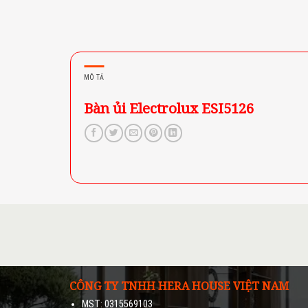
MÔ TẢ
Bàn ủi Electrolux ESI5126
CÔNG TY TNHH HERA HOUSE VIỆT NAM
MST: 0315569103