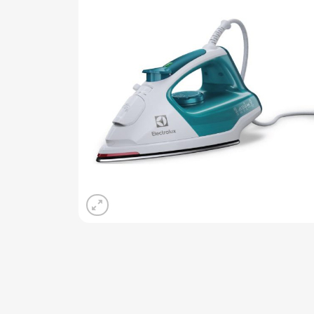
Add 
wishli