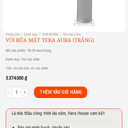
Trang chủ
/
Danh mục
/
Thiết Bị Bếp
/
Vòi rửa chén
VÒI RỬA MẶT TEKA AURA (TRẮNG)
Mã sản phẩm:
TK-SV-Aura-trang
Danh mục:
Vòi rửa chén
Thẻ:
vòi rửa bát
,
vòi rửa chén
3.374.000
₫
Vòi rửa mặt teka Aura (trắng) số lượng
THÊM VÀO GIỎ HÀNG
Là nhà thầu công trình lâu năm, Hera House cam kết:
Báo giá minh bạch, chuẩn xác