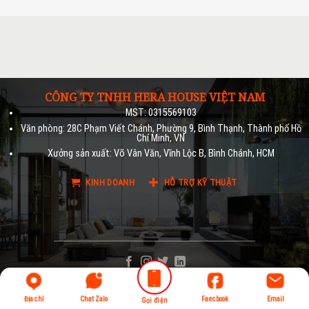
CÔNG TY TNHH HERA HOUSE VIỆT NAM
MST: 0315569103
Văn phòng: 28C Phạm Viết Chánh, Phường 9, Bình Thạnh, Thành phố Hồ
Chí Minh, VN
Xưởng sản xuất: Võ Vân Văn, Vĩnh Lộc B, Bình Chánh, HCM
KINH DOANH
HỖ TRỢ KỸ THUẬT
Địa chỉ
Chat Zalo
Faecbook
Email
Gọi điện