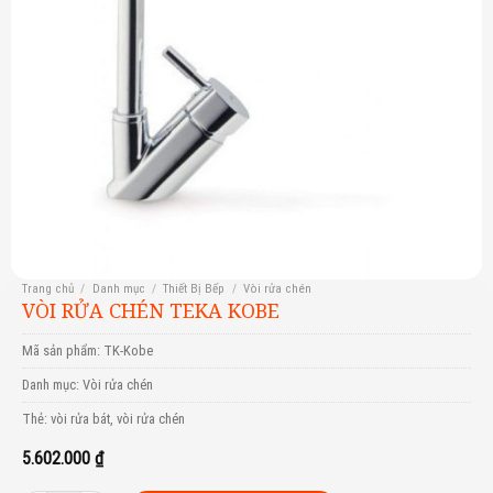
Trang chủ
/
Danh mục
/
Thiết Bị Bếp
/
Vòi rửa chén
VÒI RỬA CHÉN TEKA KOBE
Mã sản phẩm:
TK-Kobe
Danh mục:
Vòi rửa chén
Thẻ:
vòi rửa bát
,
vòi rửa chén
5.602.000
₫