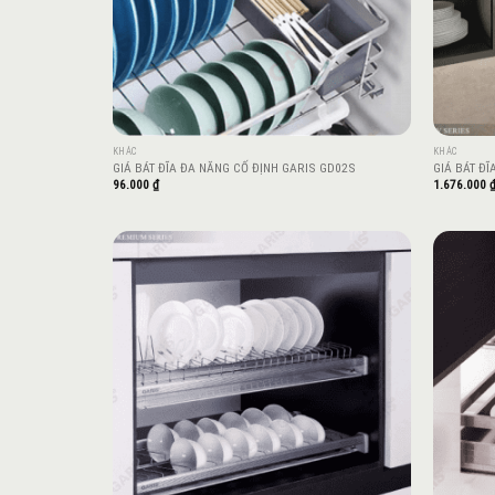
KHÁC
KHÁC
GIÁ BÁT ĐĨA ĐA NĂNG CỐ ĐỊNH GARIS GD02S
GIÁ BÁT ĐĨ
96.000
₫
1.676.000
Add to
wishlist