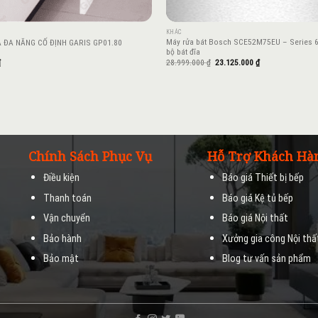
KHÁC
Máy rửa bát Bosch SCE52M75EU – Series 6, 
A ĐA NĂNG CỐ ĐỊNH GARIS GP01.80
bộ bát đĩa
Giá
Giá
₫
28.999.000
₫
23.125.000
₫
gốc
hiện
là:
tại
28.999.000 ₫.
là:
23.125.000 ₫.
Chính Sách Phục Vụ
Hỗ Trợ Khách Hà
Điều kiện
Báo giá Thiết bị bếp
Thanh toán
Báo giá Kệ tủ bếp
Vận chuyển
Báo giá Nội thất
M
Bảo hành
Xưởng gia công Nội thấ
Bảo mật
Blog tư vấn sản phẩm