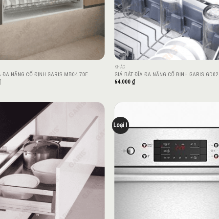
KHÁC
A ĐA NĂNG CỐ ĐỊNH GARIS MB04.70E
GIÁ BÁT ĐĨA ĐA NĂNG CỐ ĐỊNH GARIS GD0
₫
64.000
₫
Loại I
Add to
wishlist