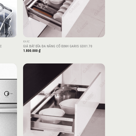
KHÁC
2C
GIÁ BÁT ĐĨA ĐA NĂNG CỐ ĐỊNH GARIS GD01.70
1.800.000
₫
Add to
Add to
wishlist
wishlist