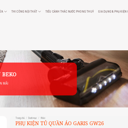
CỬA
THI CÔNG NỘI THẤT
TIỂU CẢNH THÁC NƯỚC PHONG THUỶ
GIA DỤNG & PHỤ KIỆN
 BEKO
ẾN MÃI
Trang chủ
/
Danh mục
/
Khác
PHỤ KIỆN TỦ QUẦN ÁO GARIS GW26