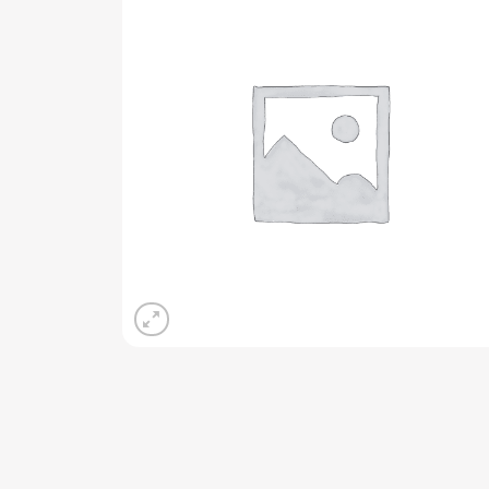
Add 
wishli