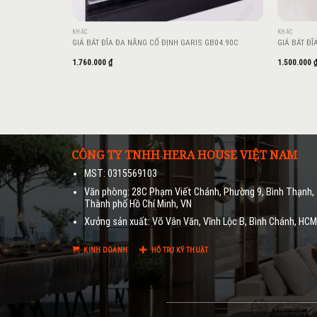
KHÁC
KHÁC
GIÁ BÁT ĐĨA ĐA NĂNG CỐ ĐỊNH GARIS GB04.90C
GIÁ BÁT ĐĨ
1.760.000
₫
1.500.000
CÔNG TY TNHH HERA HOUSE VIỆT NAM
MST: 0315569103
Văn phòng: 28C Phạm Viết Chánh, Phường 9, Bình Thạnh,
Thành phố Hồ Chí Minh, VN
Xưởng sản xuất: Võ Vân Văn, Vĩnh Lộc B, Bình Chánh, HC
KINH DOANH
HỖ TRỢ KỸ THUẬT