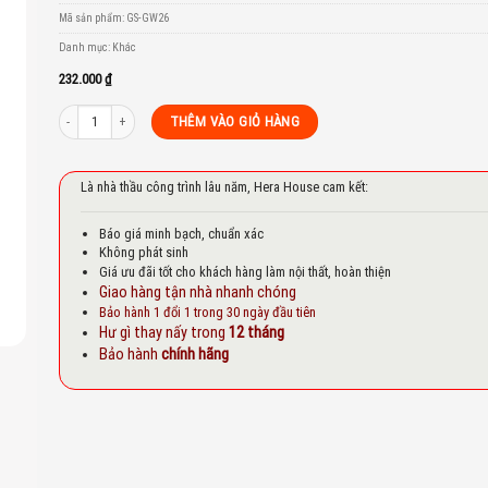
to
Mã sản phẩm:
GS-GW26
st
Danh mục:
Khác
232.000
₫
PHỤ KIỆN TỦ QUẦN ÁO GARIS GW26 số lượng
THÊM VÀO GIỎ HÀNG
Là nhà thầu công trình lâu năm, Hera House cam kết:
Báo giá minh bạch, chuẩn xác
Không phát sinh
Giá ưu đãi tốt cho khách hàng làm nội thất, hoàn thiện
Giao hàng tận nhà nhanh chóng
Bảo hành 1 đổi 1 trong 30 ngày đầu tiên
Hư gì thay nấy trong
12 tháng
Bảo hành
chính hãng