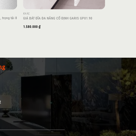
KHÁC
trọng tải 8
GIÁ BÁT ĐĨA ĐA NĂNG CỐ ĐỊNH GARIS GP01.90
1.580.000
₫
ng
t