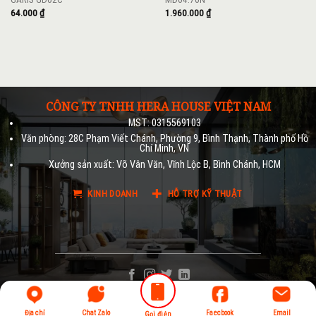
64.000
₫
1.960.000
₫
CÔNG TY TNHH HERA HOUSE VIỆT NAM
MST: 0315569103
Văn phòng: 28C Phạm Viết Chánh, Phường 9, Bình Thạnh, Thành phố Hồ
Chí Minh, VN
Xưởng sản xuất: Võ Vân Văn, Vĩnh Lộc B, Bình Chánh, HCM
KINH DOANH
HỖ TRỢ KỸ THUẬT
Địa chỉ
Chat Zalo
Faecbook
Email
Gọi điện