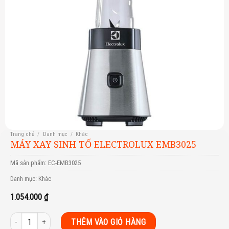
Trang chủ
/
Danh mục
/
Khác
MÁY XAY SINH TỐ ELECTROLUX EMB3025
Mã sản phẩm:
EC-EMB3025
Danh mục:
Khác
1.054.000
₫
Máy xay sinh tố Electrolux EMB3025 số lượng
THÊM VÀO GIỎ HÀNG