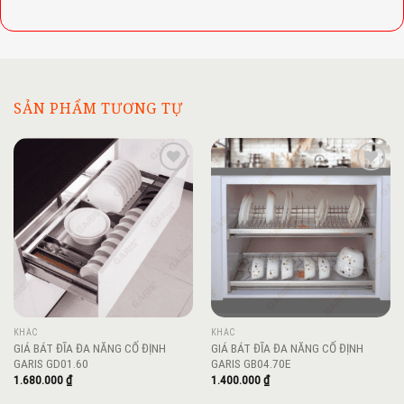
SẢN PHẨM TƯƠNG TỰ
Add to
Add to
wishlist
wishlist
KHÁC
KHÁC
GIÁ BÁT ĐĨA ĐA NĂNG CỐ ĐỊNH
GIÁ BÁT ĐĨA ĐA NĂNG CỐ ĐỊNH
GARIS GD01.60
GARIS GB04.70E
1.680.000
₫
1.400.000
₫