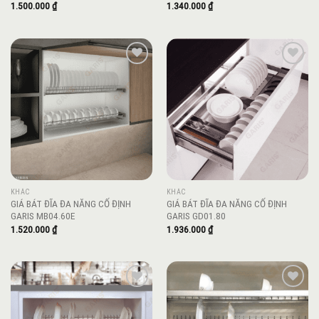
1.500.000
₫
1.340.000
₫
Add to
Add to
wishlist
wishlist
KHÁC
KHÁC
GIÁ BÁT ĐĨA ĐA NĂNG CỐ ĐỊNH
GIÁ BÁT ĐĨA ĐA NĂNG CỐ ĐỊNH
GARIS MB04.60E
GARIS GD01.80
1.520.000
₫
1.936.000
₫
Add to
Add to
wishlist
wishlist