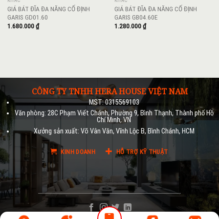
KHÁC
KHÁC
GIÁ BÁT ĐĨA ĐA NĂNG CỐ ĐỊNH
GIÁ BÁT ĐĨA ĐA NĂNG CỐ ĐỊNH
GARIS GD01.60
GARIS GB04.60E
1.680.000
₫
1.280.000
₫
CÔNG TY TNHH HERA HOUSE VIỆT NAM
MST: 0315569103
Văn phòng: 28C Phạm Viết Chánh, Phường 9, Bình Thạnh, Thành phố Hồ
Chí Minh, VN
Xưởng sản xuất: Võ Vân Văn, Vĩnh Lộc B, Bình Chánh, HCM
KINH DOANH
HỖ TRỢ KỸ THUẬT