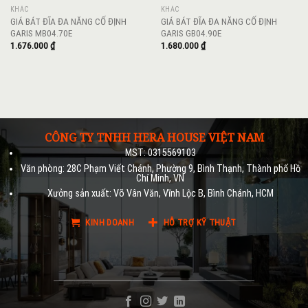
KHÁC
KHÁC
GIÁ BÁT ĐĨA ĐA NĂNG CỐ ĐỊNH
GIÁ BÁT ĐĨA ĐA NĂNG CỐ ĐỊNH
GARIS MB04.70E
GARIS GB04.90E
1.676.000
₫
1.680.000
₫
CÔNG TY TNHH HERA HOUSE VIỆT NAM
MST: 0315569103
Văn phòng: 28C Phạm Viết Chánh, Phường 9, Bình Thạnh, Thành phố Hồ
Chí Minh, VN
Xưởng sản xuất: Võ Vân Văn, Vĩnh Lộc B, Bình Chánh, HCM
KINH DOANH
HỖ TRỢ KỸ THUẬT