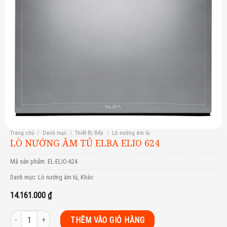
Trang chủ
/
Danh mục
/
Thiết Bị Bếp
/
Lò nướng âm tủ
LÒ NƯỚNG ÂM TỦ ELBA ELIO 624
Mã sản phẩm:
EL-ELIO-624
Danh mục:
Lò nướng âm tủ
,
Khác
14.161.000
₫
Lò nướng âm tủ Elba Elio 624 số lượng
THÊM VÀO GIỎ HÀNG