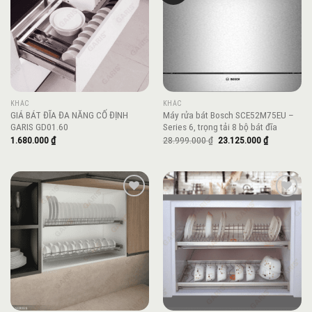
KHÁC
KHÁC
GIÁ BÁT ĐĨA ĐA NĂNG CỐ ĐỊNH
Máy rửa bát Bosch SCE52M75EU –
GARIS GD01.60
Series 6, trọng tải 8 bộ bát đĩa
Giá
Giá
1.680.000
₫
28.999.000
₫
23.125.000
₫
gốc
hiện
là:
tại
28.999.000 ₫.
là:
23.125.000 
Add to
Add to
wishlist
wishlist