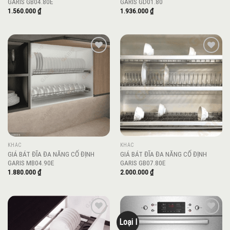
GARIS GB04.80E
GARIS GD01.80
1.560.000
₫
1.936.000
₫
Add to
Add to
wishlist
wishlist
KHÁC
KHÁC
GIÁ BÁT ĐĨA ĐA NĂNG CỐ ĐỊNH
GIÁ BÁT ĐĨA ĐA NĂNG CỐ ĐỊNH
GARIS MB04.90E
GARIS GB07.80E
1.880.000
₫
2.000.000
₫
Loại I
Add to
Add to
wishlist
wishlist