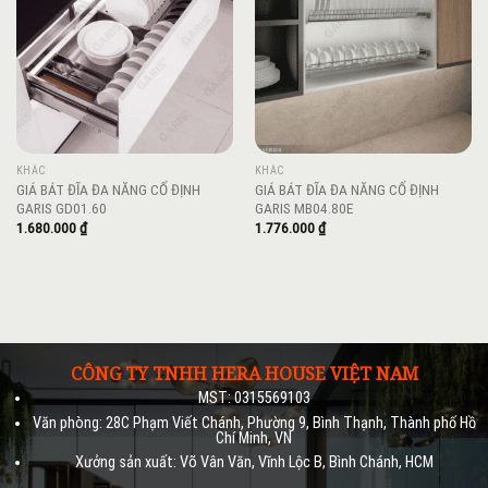
wishlist
wishlist
KHÁC
KHÁC
GIÁ BÁT ĐĨA ĐA NĂNG CỐ ĐỊNH
GIÁ BÁT ĐĨA ĐA NĂNG CỐ ĐỊNH
GARIS GD01.60
GARIS MB04.80E
1.680.000
₫
1.776.000
₫
CÔNG TY TNHH HERA HOUSE VIỆT NAM
MST: 0315569103
Văn phòng: 28C Phạm Viết Chánh, Phường 9, Bình Thạnh, Thành phố Hồ
Chí Minh, VN
Xưởng sản xuất: Võ Vân Văn, Vĩnh Lộc B, Bình Chánh, HCM