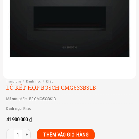
Trang chủ
/
Danh mục
/
Khác
LÒ KẾT HỢP BOSCH CMG633BS1B
Mã sản phẩm:
BS-CMG633BS1B
Danh mục:
Khác
41.900.000
₫
Lò kết hợp Bosch CMG633BS1B số lượng
THÊM VÀO GIỎ HÀNG