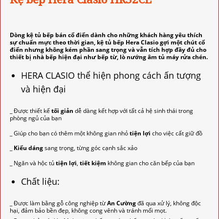
Dòng kệ tủ bếp bán cổ điển dành cho những khách hàng yêu thích
sự chuẩn mực theo thời gian, kệ tủ bếp Hera Clasio gợi một chút cổ
điển nhưng không kém phần sang trọng và vẫn tích hợp đầy đủ cho
thiết bị nhà bếp hiện đại như bếp từ, lò nướng âm tủ máy rửa chén.
HERA CLASIO thể hiện phong cách ấn tượng
và hiện đại
_ Được thiết kế
tối giản
dễ dàng kết hợp với tất cả hệ sinh thái trong
phòng ngủ của bạn
_ Giúp cho bạn có thêm một không gian nhỏ
tiện lợi
cho việc cất giữ đồ
_
Kiểu dáng
sang trọng, từng góc cạnh sắc xảo
_ Ngăn và hộc tủ
tiện lợi
,
tiết kiệm
không gian cho căn bếp của bạn
Chất liệu:
_ Được làm bằng gỗ công nghiệp từ
An Cường
đã qua xử lý, không độc
hại, đảm bảo bền đẹp, không cong vênh và tránh mối mọt.