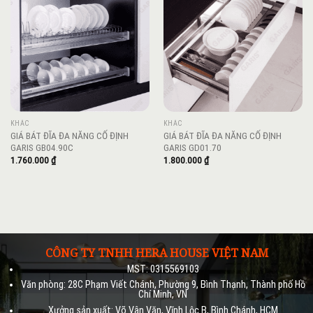
Add to
Add to
wishlist
wishlist
KHÁC
KHÁC
GIÁ BÁT ĐĨA ĐA NĂNG CỐ ĐỊNH
GIÁ BÁT ĐĨA ĐA NĂNG CỐ ĐỊNH
GARIS GB04.90C
GARIS GD01.70
1.760.000
₫
1.800.000
₫
CÔNG TY TNHH HERA HOUSE VIỆT NAM
MST: 0315569103
Văn phòng: 28C Phạm Viết Chánh, Phường 9, Bình Thạnh, Thành phố Hồ
Chí Minh, VN
Xưởng sản xuất: Võ Vân Văn, Vĩnh Lộc B, Bình Chánh, HCM