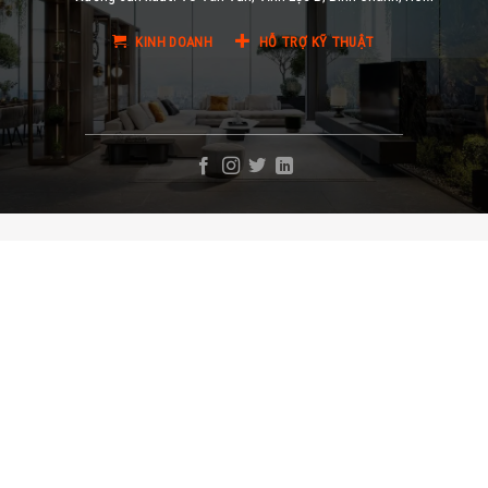
KINH DOANH
HỖ TRỢ KỸ THUẬT