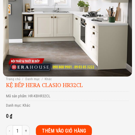
Trang chủ
/
Danh mục
/
Khác
KỆ BẾP HERA CLASIO HR32CL
Mã sản phẩm:
HR-KBHR32CL
Danh mục:
Khác
0
₫
Kệ bếp Hera Clasio HR32CL số lượng
THÊM VÀO GIỎ HÀNG