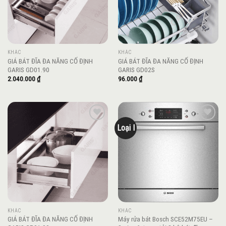
KHÁC
KHÁC
GIÁ BÁT ĐĨA ĐA NĂNG CỐ ĐỊNH
GIÁ BÁT ĐĨA ĐA NĂNG CỐ ĐỊNH
GARIS GD01.90
GARIS GD02S
2.040.000
₫
96.000
₫
Loại I
Add to
Add to
wishlist
wishlist
KHÁC
KHÁC
GIÁ BÁT ĐĨA ĐA NĂNG CỐ ĐỊNH
Máy rửa bát Bosch SCE52M75EU –