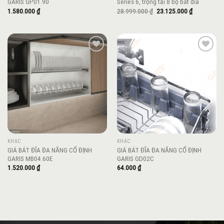
GARIS GP01.90
Series 6, trọng tải 8 bộ bát đĩa
Giá
Giá
1.580.000
₫
28.999.000
₫
23.125.000
₫
gốc
hiện
là:
tại
28.999.000 ₫.
là:
23.125.000 
Add to
Add to
wishlist
wishlist
KHÁC
KHÁC
GIÁ BÁT ĐĨA ĐA NĂNG CỐ ĐỊNH
GIÁ BÁT ĐĨA ĐA NĂNG CỐ ĐỊNH
GARIS MB04.60E
GARIS GD02C
1.520.000
₫
64.000
₫