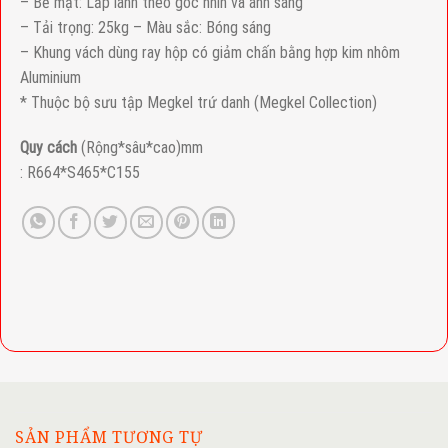
– Bề mặt: Lấp lánh theo góc nhìn và ánh sáng
– Tải trọng: 25kg – Màu sắc: Bóng sáng
– Khung vách dùng ray hộp có giảm chấn bằng hợp kim nhôm
Aluminium
* Thuộc bộ sưu tập Megkel trứ danh (Megkel Collection)
Quy cách
(Rộng*sâu*cao)mm
: R664*S465*C155
SẢN PHẨM TƯƠNG TỰ