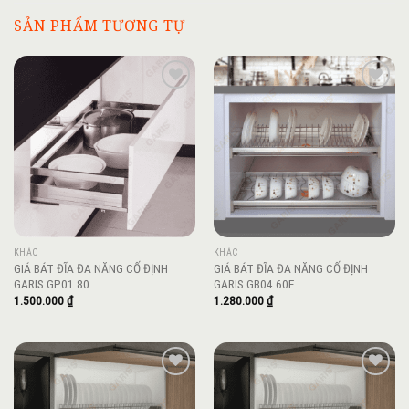
SẢN PHẨM TƯƠNG TỰ
Add to
Add to
wishlist
wishlist
KHÁC
KHÁC
GIÁ BÁT ĐĨA ĐA NĂNG CỐ ĐỊNH
GIÁ BÁT ĐĨA ĐA NĂNG CỐ ĐỊNH
GARIS GP01.80
GARIS GB04.60E
1.500.000
₫
1.280.000
₫
Add to
Add to
wishlist
wishlist