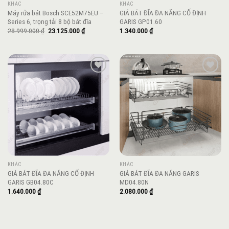
KHÁC
KHÁC
Máy rửa bát Bosch SCE52M75EU –
GIÁ BÁT ĐĨA ĐA NĂNG CỐ ĐỊNH
Series 6, trọng tải 8 bộ bát đĩa
GARIS GP01.60
Giá
Giá
28.999.000
₫
23.125.000
₫
1.340.000
₫
gốc
hiện
là:
tại
28.999.000 ₫.
là:
23.125.000 ₫.
Add to
Add to
wishlist
wishlist
KHÁC
KHÁC
GIÁ BÁT ĐĨA ĐA NĂNG CỐ ĐỊNH
GIÁ BÁT ĐĨA ĐA NĂNG GARIS
GARIS GB04.80C
MD04.80N
1.640.000
₫
2.080.000
₫