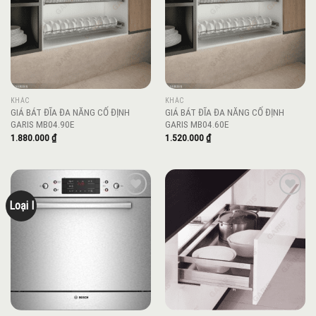
KHÁC
KHÁC
GIÁ BÁT ĐĨA ĐA NĂNG CỐ ĐỊNH
GIÁ BÁT ĐĨA ĐA NĂNG CỐ ĐỊNH
GARIS MB04.90E
GARIS MB04.60E
1.880.000
₫
1.520.000
₫
Loại I
Add to
Add to
wishlist
wishlist