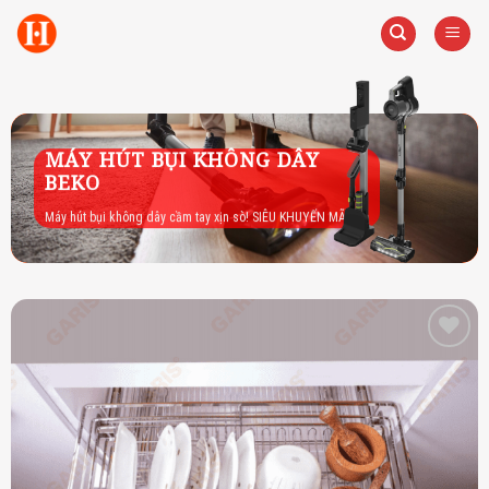
Skip
to
content
MÁY HÚT BỤI KHÔNG DÂY
BEKO
Máy hút bụi không dây cầm tay xịn sò! SIÊU KHUYẾN MÃI
Add to
wishlist