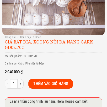
Trang chủ
/
Danh mục
/
Khác
GIÁ BÁT ĐĨA, XOONG NỒI ĐA NĂNG GARIS
GD02.70C
Mã sản phẩm:
GS-GD02.70C
Danh mục:
Khác
,
Phụ kiện tủ bếp
2.040.000
₫
GIÁ BÁT ĐĨA, XOONG NỒI ĐA NĂNG GARIS GD02.70C số lượng
THÊM VÀO GIỎ HÀNG
Là nhà thầu công trình lâu năm, Hera House cam kết: