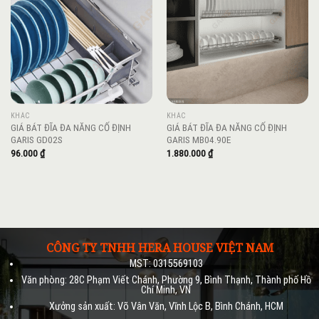
wishlist
wishlist
KHÁC
KHÁC
GIÁ BÁT ĐĨA ĐA NĂNG CỐ ĐỊNH
GIÁ BÁT ĐĨA ĐA NĂNG CỐ ĐỊNH
GARIS GD02S
GARIS MB04.90E
96.000
₫
1.880.000
₫
CÔNG TY TNHH HERA HOUSE VIỆT NAM
MST: 0315569103
Văn phòng: 28C Phạm Viết Chánh, Phường 9, Bình Thạnh, Thành phố Hồ
Chí Minh, VN
Xưởng sản xuất: Võ Vân Văn, Vĩnh Lộc B, Bình Chánh, HCM