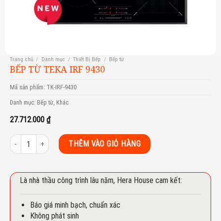
Trang chủ
/
Danh mục
/
Thiết Bị Bếp
/
Bếp từ
BẾP TỪ TEKA IRF 9430
Mã sản phẩm:
TK-IRF-9430
Danh mục:
Bếp từ
,
Khác
27.712.000
₫
Bếp từ Teka IRF 9430 số lượng
THÊM VÀO GIỎ HÀNG
Là nhà thầu công trình lâu năm, Hera House cam kết:
Báo giá minh bạch, chuẩn xác
Không phát sinh