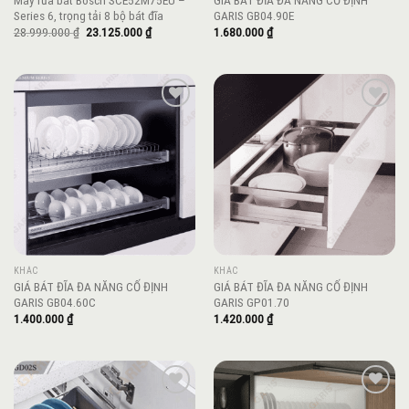
Máy rửa bát Bosch SCE52M75EU –
GIÁ BÁT ĐĨA ĐA NĂNG CỐ ĐỊNH
Series 6, trọng tải 8 bộ bát đĩa
GARIS GB04.90E
Giá
Giá
28.999.000
₫
23.125.000
₫
1.680.000
₫
gốc
hiện
là:
tại
28.999.000 ₫.
là:
23.125.000 ₫.
Add to
Add to
wishlist
wishlist
KHÁC
KHÁC
GIÁ BÁT ĐĨA ĐA NĂNG CỐ ĐỊNH
GIÁ BÁT ĐĨA ĐA NĂNG CỐ ĐỊNH
GARIS GB04.60C
GARIS GP01.70
1.400.000
₫
1.420.000
₫
Add to
Add to