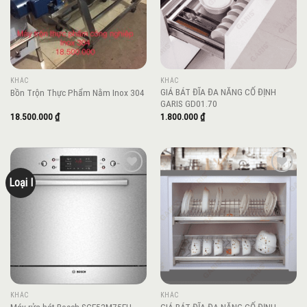
KHÁC
KHÁC
GIÁ BÁT ĐĨA ĐA NĂNG CỐ ĐỊNH
Bồn Trộn Thực Phẩm Nằm Inox 304
GARIS GD01.70
18.500.000
₫
1.800.000
₫
Loại I
Add to
Add to
wishlist
wishlist
KHÁC
KHÁC