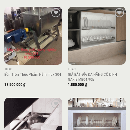
Add to
Add to
wishlist
wishlist
KHÁC
KHÁC
GIÁ BÁT ĐĨA ĐA NĂNG CỐ ĐỊNH
Bồn Trộn Thực Phẩm Nằm Inox 304
GARIS MB04.90E
18.500.000
₫
1.880.000
₫
Add to
Add to
wishlist
wishlist