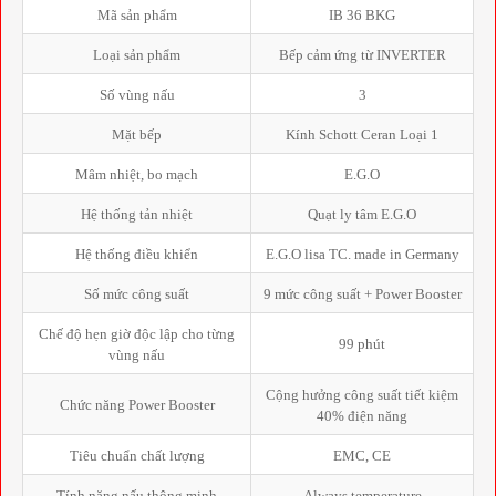
Mã sản phẩm
IB 36 BKG
Loại sản phẩm
Bếp cảm ứng từ INVERTER
Số vùng nấu
3
Mặt bếp
Kính Schott Ceran Loại 1
Mâm nhiệt, bo mạch
E.G.O
Hệ thống tản nhiệt
Quạt ly tâm E.G.O
Hệ thống điều khiển
E.G.O lisa TC. made in Germany
Số mức công suất
9 mức công suất + Power Booster
Chế độ hẹn giờ độc lập cho từng
99 phút
vùng nấu
Cộng hưởng công suất tiết kiệm
Chức năng Power Booster
40% điện năng
Tiêu chuẩn chất lượng
EMC, CE
Tính năng nấu thông minh
Always temperature