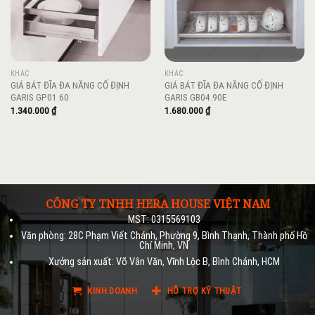
KHÁC
KHÁC
GIÁ BÁT ĐĨA ĐA NĂNG CỐ ĐỊNH
GIÁ BÁT ĐĨA ĐA NĂNG CỐ ĐỊNH
GARIS GP01.60
GARIS GB04.90E
1.340.000
₫
1.680.000
₫
CÔNG TY TNHH HERA HOUSE VIỆT NAM
MST: 0315569103
Văn phòng: 28C Phạm Viết Chánh, Phường 9, Bình Thạnh, Thành phố Hồ
Chí Minh, VN
Xưởng sản xuất: Võ Vân Văn, Vĩnh Lộc B, Bình Chánh, HCM
KINH DOANH
HỖ TRỢ KỸ THUẬT