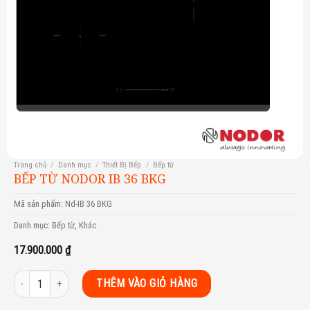
Trang chủ
/
Danh mục
/
Thiết Bị Bếp
/
Bếp từ
BẾP TỪ NODOR IB 36 BKG
Mã sản phẩm:
Nd-IB 36 BKG
Danh mục:
Bếp từ
,
Khác
17.900.000
₫
Bếp Từ Nodor IB 36 BKG số lượng
THÊM VÀO GIỎ HÀNG