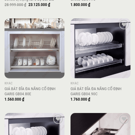
Giá
Giá
28.999.000
₫
23.125.000
₫
1.800.000
₫
gốc
hiện
là:
tại
28.999.000 ₫.
là:
23.125.000 ₫.
Add to
Add to
wishlist
wishlist
KHÁC
KHÁC
GIÁ BÁT ĐĨA ĐA NĂNG CỐ ĐỊNH
GIÁ BÁT ĐĨA ĐA NĂNG CỐ ĐỊNH
GARIS GB04.80E
GARIS GB04.90C
1.560.000
₫
1.760.000
₫
Add to
Add to
wishlist
wishlist