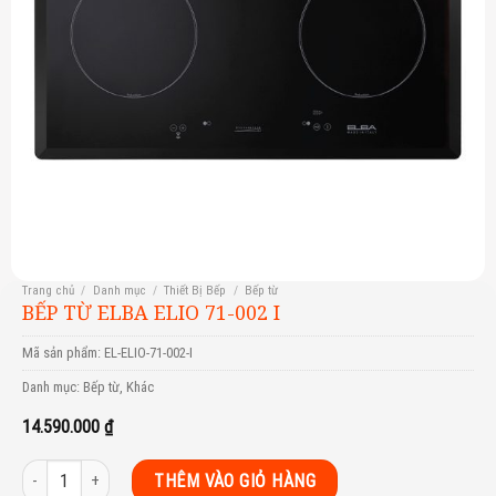
Trang chủ
/
Danh mục
/
Thiết Bị Bếp
/
Bếp từ
BẾP TỪ ELBA ELIO 71-002 I
Mã sản phẩm:
EL-ELIO-71-002-I
Danh mục:
Bếp từ
,
Khác
14.590.000
₫
Bếp từ Elba Elio 71-002 I số lượng
THÊM VÀO GIỎ HÀNG