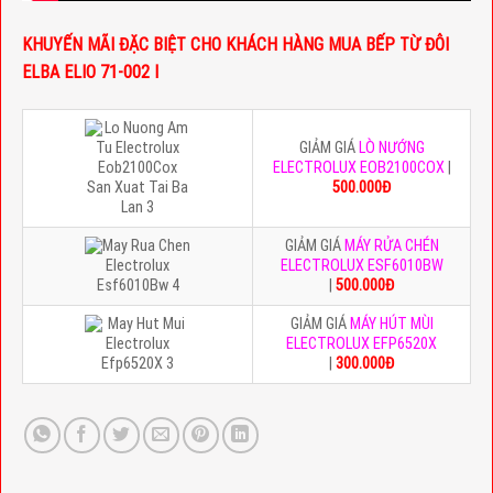
KHUYẾN MÃI ĐẶC BIỆT CHO KHÁCH HÀNG MUA BẾP TỪ ĐÔI
ELBA ELIO 71-002 I
GIẢM GIÁ
LÒ NƯỚNG
ELECTROLUX EOB2100COX
|
500.000Đ
GIẢM GIÁ
MÁY RỬA CHÉN
ELECTROLUX ESF6010BW
|
500.000Đ
GIẢM GIÁ
MÁY HÚT MÙI
ELECTROLUX EFP6520X
|
300.000Đ