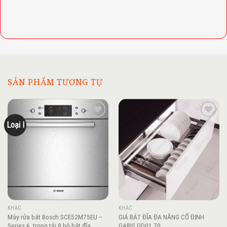
SẢN PHẨM TƯƠNG TỰ
Loại I
Add to
Add to
wishlist
wishlist
KHÁC
KHÁC
Máy rửa bát Bosch SCE52M75EU –
GIÁ BÁT ĐĨA ĐA NĂNG CỐ ĐỊNH
Series 6, trọng tải 8 bộ bát đĩa
GARIS GD01.70