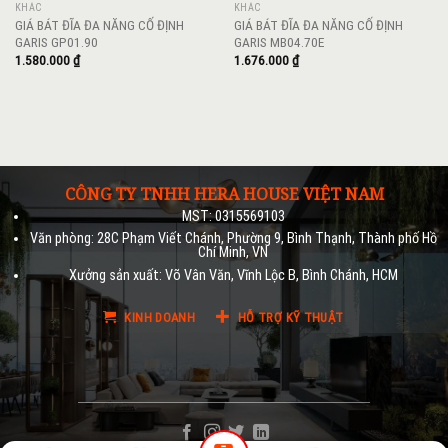
KHÁC
KHÁC
GIÁ BÁT ĐĨA ĐA NĂNG CỐ ĐỊNH
GIÁ BÁT ĐĨA ĐA NĂNG CỐ ĐỊNH
GARIS GP01.90
GARIS MB04.70E
1.580.000
₫
1.676.000
₫
CÔNG TY TNHH HERA HOUSE VIỆT NAM
MST: 0315569103
Văn phòng: 28C Phạm Viết Chánh, Phường 9, Bình Thạnh, Thành phố Hồ
Chí Minh, VN
Xưởng sản xuất: Võ Vân Văn, Vĩnh Lộc B, Bình Chánh, HCM
KINH DOANH
HỖ TRỢ KỸ THUẬT