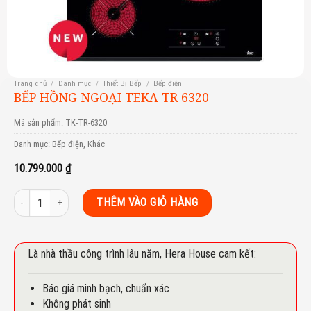
Trang chủ
/
Danh mục
/
Thiết Bị Bếp
/
Bếp điện
BẾP HỒNG NGOẠI TEKA TR 6320
Mã sản phẩm:
TK-TR-6320
Danh mục:
Bếp điện
,
Khác
10.799.000
₫
Bếp hồng ngoại Teka TR 6320 số lượng
THÊM VÀO GIỎ HÀNG
Là nhà thầu công trình lâu năm, Hera House cam kết:
Báo giá minh bạch, chuẩn xác
Không phát sinh