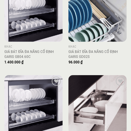
wishlist
wishlist
KHÁC
KHÁC
GIÁ BÁT ĐĨA ĐA NĂNG CỐ ĐỊNH
GIÁ BÁT ĐĨA ĐA NĂNG CỐ ĐỊNH
GARIS GB04.60C
GARIS GD02S
1.400.000
₫
96.000
₫
Add to
Add to
wishlist
wishlist