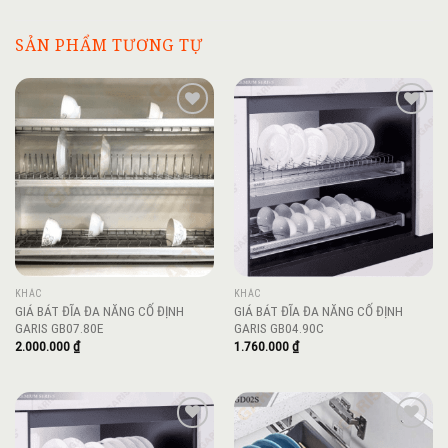
SẢN PHẨM TƯƠNG TỰ
Add to
Add to
wishlist
wishlist
KHÁC
KHÁC
GIÁ BÁT ĐĨA ĐA NĂNG CỐ ĐỊNH
GIÁ BÁT ĐĨA ĐA NĂNG CỐ ĐỊNH
GARIS GB07.80E
GARIS GB04.90C
2.000.000
₫
1.760.000
₫
Add to
Add to