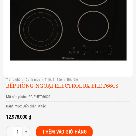
Trang chủ
/
Danh mục
/
Thiết Bị Bếp
/
Bếp điện
BẾP HỒNG NGOẠI ELECTROLUX EHET66CS
Mã sản phẩm:
EC-EHET66CS
Danh mục:
Bếp điện
,
Khác
12.978.000
₫
Bếp hồng ngoại Electrolux EHET66CS số lượng
THÊM VÀO GIỎ HÀNG