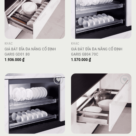
KHÁC
KHÁC
GIÁ BÁT ĐĨA ĐA NĂNG CỐ ĐỊNH
GIÁ BÁT ĐĨA ĐA NĂNG CỐ ĐỊNH
GARIS GD01.80
GARIS GB04.70C
1.936.000
₫
1.570.000
₫
Add to
Add to
wishlist
wishlist