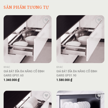
SẢN PHẨM TƯƠNG TỰ
Add to
Add to
wishlist
wishlist
KHÁC
KHÁC
GIÁ BÁT ĐĨA ĐA NĂNG CỐ ĐỊNH
GIÁ BÁT ĐĨA ĐA NĂNG CỐ ĐỊNH
GARIS GP01.60
GARIS GP01.90
1.340.000
₫
1.580.000
₫
Add to
Add to
wishlist
wishlist