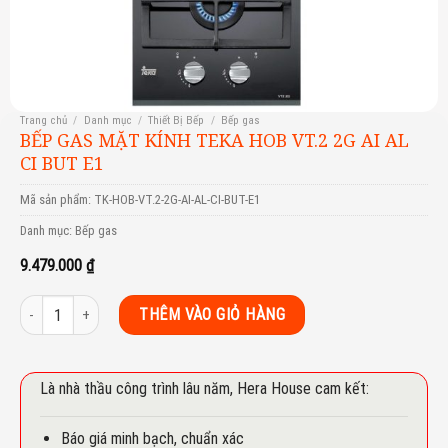
Trang chủ
/
Danh mục
/
Thiết Bị Bếp
/
Bếp gas
BẾP GAS MẶT KÍNH TEKA HOB VT.2 2G AI AL
CI BUT E1
Mã sản phẩm:
TK-HOB-VT.2-2G-AI-AL-CI-BUT-E1
Danh mục:
Bếp gas
9.479.000
₫
Bếp gas mặt kính Teka HOB VT.2 2G AI AL CI BUT E1 số lượng
THÊM VÀO GIỎ HÀNG
Là nhà thầu công trình lâu năm, Hera House cam kết:
Báo giá minh bạch, chuẩn xác