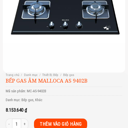
Trang chủ
/
Danh mục
/
Thiết Bị Bếp
/
Bếp gas
BẾP GAS ÂM MALLOCA AS 9402B
Mã sản phẩm:
MC-AS-9402B
Danh mục:
Bếp gas
,
Khác
8.153.640
₫
Bếp gas âm Malloca AS 9402B số lượng
THÊM VÀO GIỎ HÀNG