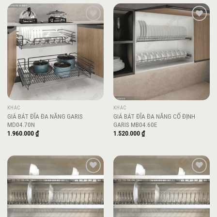
Add to
Add to
wishlist
wishlist
KHÁC
KHÁC
GIÁ BÁT ĐĨA ĐA NĂNG GARIS
GIÁ BÁT ĐĨA ĐA NĂNG CỐ ĐỊNH
MD04.70N
GARIS MB04.60E
1.960.000
₫
1.520.000
₫
Add to
Add to
wishlist
wishlist