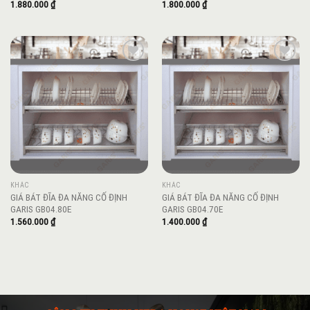
1.880.000
₫
1.800.000
₫
Add to
Add to
wishlist
wishlist
KHÁC
KHÁC
GIÁ BÁT ĐĨA ĐA NĂNG CỐ ĐỊNH
GIÁ BÁT ĐĨA ĐA NĂNG CỐ ĐỊNH
GARIS GB04.80E
GARIS GB04.70E
1.560.000
₫
1.400.000
₫