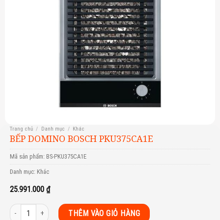
Trang chủ
/
Danh mục
/
Khác
BẾP DOMINO BOSCH PKU375CA1E
Mã sản phẩm:
BS-PKU375CA1E
Danh mục:
Khác
25.991.000
₫
Bếp Domino Bosch PKU375CA1E số lượng
THÊM VÀO GIỎ HÀNG