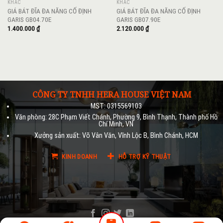
KHÁC
KHÁC
GIÁ BÁT ĐĨA ĐA NĂNG CỐ ĐỊNH
GIÁ BÁT ĐĨA ĐA NĂNG CỐ ĐỊNH
GARIS GB04.70E
GARIS GB07.90E
1.400.000
₫
2.120.000
₫
CÔNG TY TNHH HERA HOUSE VIỆT NAM
MST: 0315569103
Văn phòng: 28C Phạm Viết Chánh, Phường 9, Bình Thạnh, Thành phố Hồ
Chí Minh, VN
Xưởng sản xuất: Võ Vân Văn, Vĩnh Lộc B, Bình Chánh, HCM
KINH DOANH
HỖ TRỢ KỸ THUẬT