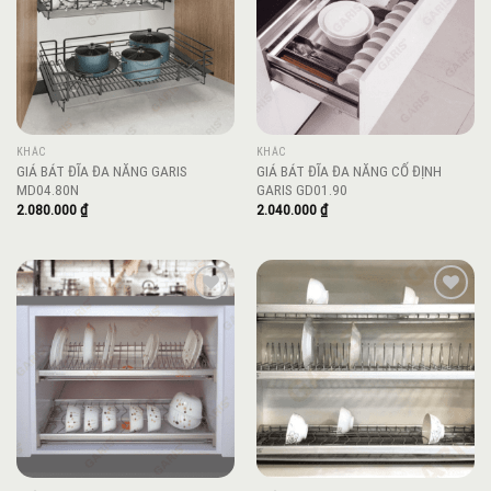
KHÁC
KHÁC
GIÁ BÁT ĐĨA ĐA NĂNG GARIS
GIÁ BÁT ĐĨA ĐA NĂNG CỐ ĐỊNH
MD04.80N
GARIS GD01.90
2.080.000
₫
2.040.000
₫
Add to
Add to
wishlist
wishlist