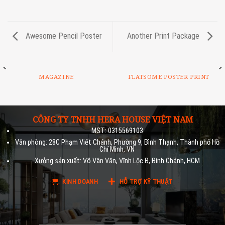
Awesome Pencil Poster
Another Print Package
MAGAZINE
FLATSOME POSTER PRINT
CÔNG TY TNHH HERA HOUSE VIỆT NAM
MST: 0315569103
Văn phòng: 28C Phạm Viết Chánh, Phường 9, Bình Thạnh, Thành phố Hồ
Chí Minh, VN
Xưởng sản xuất: Võ Vân Văn, Vĩnh Lộc B, Bình Chánh, HCM
KINH DOANH
HỖ TRỢ KỸ THUẬT